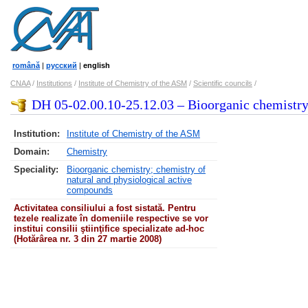
română
|
русский
|
english
CNAA
/
Institutions
/
Institute of Chemistry of the ASM
/
Scientific councils
/
DH 05-02.00.10-25.12.03 – Bioorganic chemistry;
Institution:
Institute of Chemistry of the ASM
Domain:
Chemistry
Speciality:
Bioorganic chemistry; chemistry of
natural and physiological active
compounds
Activitatea consiliului a fost sistată. Pentru
tezele realizate în domeniile respective se vor
institui consilii ştiinţifice specializate ad-hoc
(Hotărârea nr. 3 din 27 martie 2008)