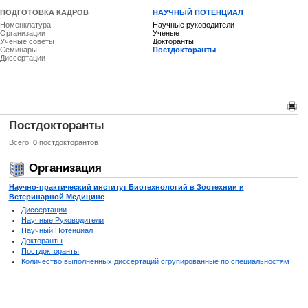
ПОДГОТОВКА КАДРОВ
НАУЧНЫЙ ПОТЕНЦИАЛ
Номенклатура
Научные руководители
Организации
Ученые
Ученые советы
Докторанты
Семинары
Постдокторанты
Диссертации
Постдокторанты
Всего:
0
постдокторантов
Организация
Научно-практический институт Биотехнологий в Зоотехнии и
Ветеринарной Медицине
Диссертации
Научные Руководители
Научный Потенциал
Докторанты
Постдокторанты
Количество выполненных диссертаций сгрупированные по специальностям