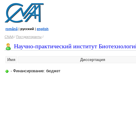
română
|
русский
|
english
CNAA
/
Постдокторанты
/
Научно-практический институт Биотехнологи
Имя
Диссертация
- Финансирование: бюджет