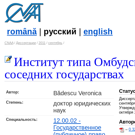
română
|
русский
|
english
CNAA
/
Диссертации
/
2011
/
сентябрь
/
Институт типа Омбудс
соседних государствах
Стату
Автор:
Bădescu Veronica
Диссерт
Степень:
доктор юридических
сентября
Утвержд
наук
октября 
Специальность:
12.00.02 -
Автор
Государственное
–
0.3
(публичное) право