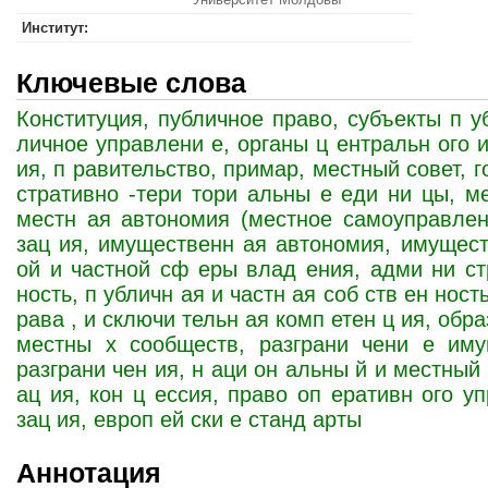
Институт:
Ключевые слова
Конституция, публичное право, субъекты п у
личное управлени е, органы ц ентральн ого 
ия, п равительство, примар, местный совет, г
стративно -тери тори альны е еди ни цы, м
местн ая автономия (местное самоуправлен
зац ия, имущественн ая автономия, имущест
ой и частной сф еры влад ения, адми ни ст
ность, п убличн ая и частн ая соб ств ен нос
рава , и сключи тельн ая комп етен ц ия, обр
местны х сообществ, разграни чени е иму
разграни чен ия, н аци он альны й и местный 
ац ия, кон ц ессия, право оп еративн ого у
зац ия, европ ей ски е станд арты
Аннотация