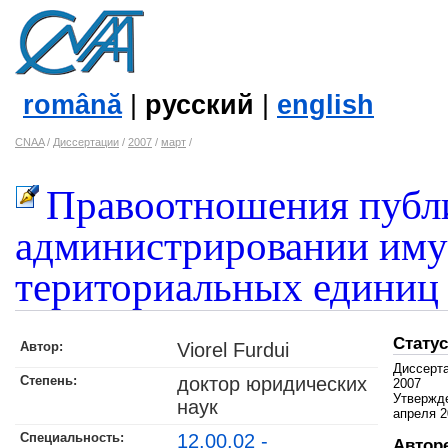
română
|
русский
|
english
CNAA
/
Диссертации
/
2007
/
март
/
Правоотношения публи
администрировании иму
териториальных единиц
Статус
Автор:
Viorel Furdui
Диссерт
Степень:
доктор юридических
2007
Утвержд
наук
апреля 2
Специальность:
12.00.02 -
Автор