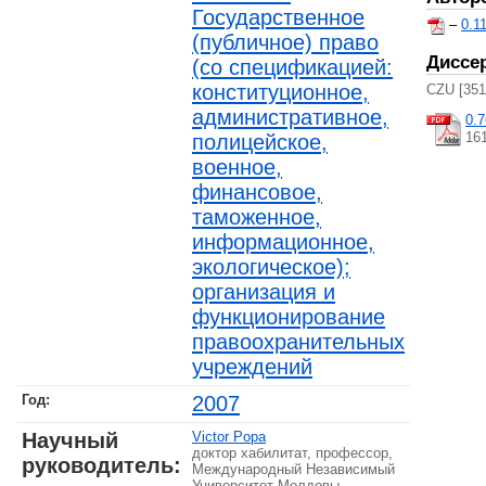
Государственное
–
0.1
(публичное) право
Диссе
(со спецификацией:
конституционное,
CZU [351
административное,
0.
16
полицейское,
военное,
финансовое,
таможенное,
информационное,
экологическое);
организация и
функционирование
правоохранительных
учреждений
Год:
2007
Научный
Victor Popa
доктор хабилитат, профессор,
руководитель:
Международный Независимый
Университет Молдовы