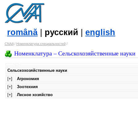
română
|
русский
|
english
CNAA
/
Номенклатура специальностей
/
Номенклатура – Сельскохозяйственные науки
Сельскохозяйственные науки
[+]
Агрономия
[+]
Зоотехния
[+]
Лесное хозяйство