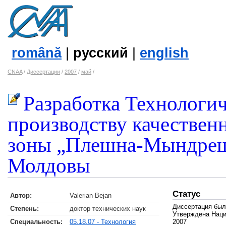
română
|
русский
|
english
CNAA
/
Диссертации
/
2007
/
май
/
Разработка Технологи
производству качествен
зоны „Плешна-Мындреш
Молдовы
Статус
Автор:
Valerian Bejan
Диссертация был
Степень:
доктор технических наук
Утверждена Нац
Специальность:
05.18.07 - Технология
2007