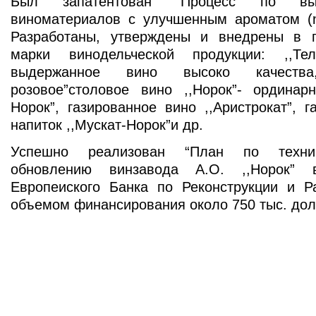
Был запатентован “Процесс по вы
виноматериалов с улучшенным ароматом (n
Разработаны, утверждены и внедрены в 
марки винодельческой продукции: ,,Тел
выдержанное вино высоко качества,
розовое”столовое вино ,,Норок”- ординарн
Норок”, газированное вино ,,Аристрокат”, 
напиток ,,Мускат-Норок”и др.
Успешно реализован “План по технико
обновлению винзавода А.О. ,,Норок” 
Европеиского Банка по Реконструкции и Раз
объемом финансирования около 750 тыс. до