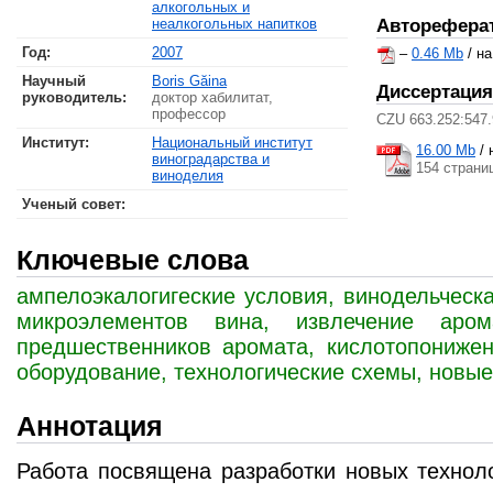
алкогольных и
неалкогольных напитков
Авторефера
Год:
2007
–
0.46 Mb
/ н
Научный
Boris Găina
Диссертация
руководитель:
доктор хабилитат,
профессор
CZU 663.252:547
Институт:
Национальный институт
16.00 Mb
/
виноградарства и
154 страни
виноделия
Ученый совет
:
Ключевые слова
ампелоэкалогигеские условия, винодельческа
микроэлементов вина, извлечение аром
предшественников аромата, кислотопонижен
оборудование, технологические схемы, новые
Аннотация
Работа посвящена разработки новых технол