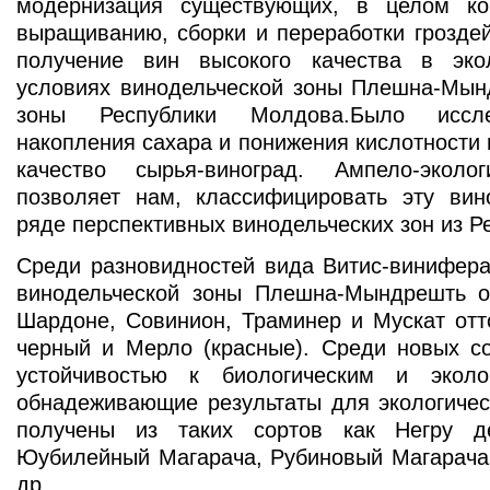
модернизация существующих, в целом ко
выращиванию, сборки и переработки гроздей
получение вин высокого качества в экол
условиях винодельческой зоны Плешна-Мын
зоны Республики Молдова.Было иссл
накопления cахара и понижения кислотности и
качество сырья-виноград. Ампело-эколо
позволяет нам, классифицировать эту вин
ряде перспективных винодельческих зон из 
Среди разновидностей вида Витис-винифера
винодельческой зоны Плешна-Мындрешть от
Шардоне, Совинион, Траминер и Мускат отт
черный и Мерло (красные). Среди новых с
устойчивостью к биологическим и эколо
обнадеживающие результаты для экологичес
получены из таких сортов как Негру д
Юубилейный Магарача, Рубиновый Магарача,
др.