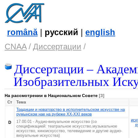
română
|
русский
|
english
CNAA
/
Диссертации
/
Диссертации – Академ
Изобразительных Иску
На рассмотрении в Национальном Совете
[3]
Ст
Тема
Традиции и новаторство в исполнительском искусстве на
румынском нае на рубеже ХХ-XXI веков
иск
17.00.01 - Аудио-визуальное искусство (со
D
к
спецификацией: театральное искусство,музыкальное
искусство, киноискусство, телевидение и другие аудио-
визуальные искусства)