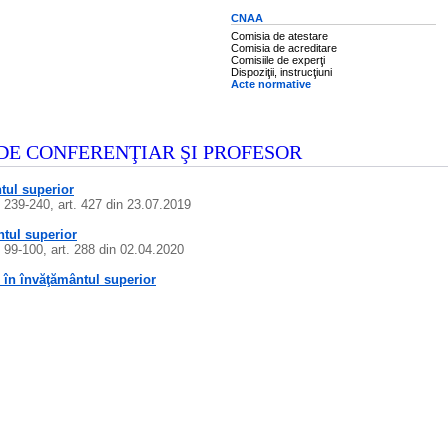
CNAA
Comisia de atestare
Comisia de acreditare
Comisiile de experţi
Dispoziţii, instrucţiuni
Acte normative
DE CONFERENŢIAR ŞI PROFESOR
ntul superior
. 239-240, art. 427 din 23.07.2019
ntul superior
. 99-100, art. 288 din 02.04.2020
r în învăţământul superior