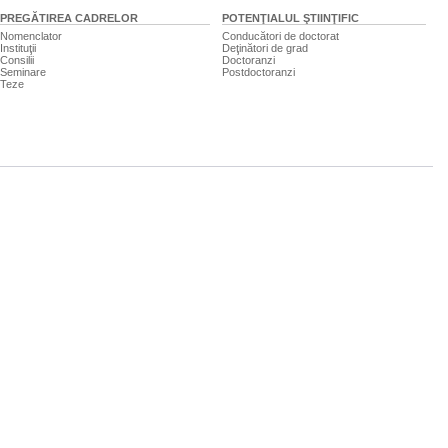
PREGĂTIREA CADRELOR
POTENŢIALUL ŞTIINŢIFIC
Nomenclator
Conducători de doctorat
Instituţii
Deţinători de grad
Consilii
Doctoranzi
Seminare
Postdoctoranzi
Teze