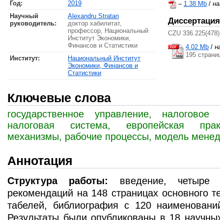
Год:
2019
–
1.38 Mb
/ н
Научный
Alexandru Stratan
Диссертация
руководитель:
доктор хабилитат,
профессор, Национальный
CZU 336.225(478)
Институт Экономики,
Финансов и Статистики
4.02 Mb
/
н
195 страни
Институт:
Национальный Институт
Экономики, Финансов и
Статистики
Ключевые слова
государственное управление, налоговое 
налоговая система, европейская прак
механизмы, рабочие процессы, модель мене
Аннотация
Структура работы:
введение, четыре 
рекомендаций на 148 страницах основного те
табелей, библиография с 120 наименовани
Результаты были опубликованы в 18 научных