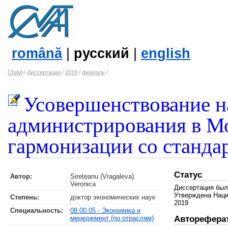
română
|
русский
|
english
CNAA
/
Диссертации
/
2019
/
февраль
/
Усовершенствование н
администрирования в Мо
гармонизации со станда
Статус
Автор:
Sirețeanu (Vragaleva)
Veronica
Диссертация был
Утверждена Наци
Степень:
доктор экономических наук
2019
Специальность:
08.00.05 - Экономика и
менеджмент (по отраслям)
Авторефера