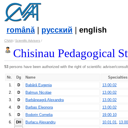
română
|
русский
|
english
CNAA
/
Scientific Advisers
/
Chisinau Pedagogical St
53
persons have been authorized with the right of scientific adviser/consult
Nr.
Dg
Name
Specialties
1.
D
Babâră Eugenia
13.00.02
2.
D
Balmuş Nicolae
13.00.02
3.
D
Barbăneagră Alexandra
13.00.02
4.
D
Barbas Eleonora
13.00.02
5.
D
Bodorin Cornelia
19.00.10
6.
DH
Burlacu Alexandru
10.01.01
,
13.00