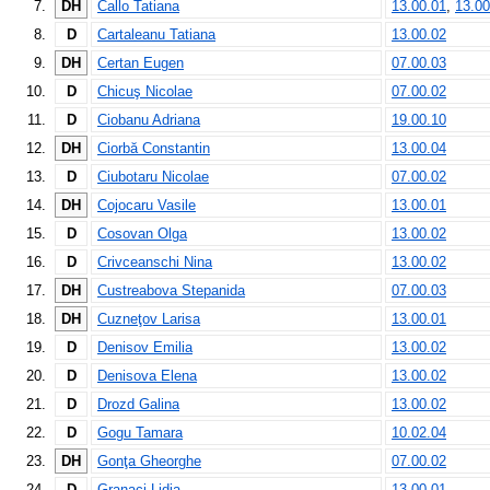
7.
DH
Callo Tatiana
13.00.01
,
13.00
8.
D
Cartaleanu Tatiana
13.00.02
9.
DH
Certan Eugen
07.00.03
10.
D
Chicuş Nicolae
07.00.02
11.
D
Ciobanu Adriana
19.00.10
12.
DH
Ciorbă Constantin
13.00.04
13.
D
Ciubotaru Nicolae
07.00.02
14.
DH
Cojocaru Vasile
13.00.01
15.
D
Cosovan Olga
13.00.02
16.
D
Crivceanschi Nina
13.00.02
17.
DH
Custreabova Stepanida
07.00.03
18.
DH
Cuzneţov Larisa
13.00.01
19.
D
Denisov Emilia
13.00.02
20.
D
Denisova Elena
13.00.02
21.
D
Drozd Galina
13.00.02
22.
D
Gogu Tamara
10.02.04
23.
DH
Gonţa Gheorghe
07.00.02
24.
D
Granaci Lidia
13.00.01