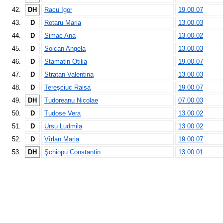
42.
DH
Racu Igor
19.00.07
43.
D
Rotaru Maria
13.00.03
44.
D
Simac Ana
13.00.02
45.
D
Solcan Angela
13.00.03
46.
D
Stamatin Otilia
19.00.07
47.
D
Stratan Valentina
13.00.03
48.
D
Tereşciuc Raisa
19.00.07
49.
DH
Tudoreanu Nicolae
07.00.03
50.
D
Tudose Vera
13.00.02
51.
D
Ursu Ludmila
13.00.02
52.
D
Vîrlan Maria
19.00.07
53.
DH
Şchiopu Constantin
13.00.01