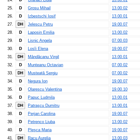
25.
D
Grosu Mihail
13.00.02
26.
D
Izbestschi Iosif
13.00.01
27.
DH
Jelescu Petru
19.00.07
28.
D
Laposin Emilia
13.00.02
29.
D
Lisnic Angela
07.00.03
30.
D
Losîi Elena
19.00.07
31.
DH
Mândâcanu Virgil
13.00.01
32.
D
Munteanu Octavian
07.00.02
33.
DH
Musteaţă Sergiu
07.00.02
34.
D
Negura Ion
19.00.07
35.
D
Olarescu Valentina
19.00.10
36.
D
Papuc Ludmila
13.00.01
37.
DH
Patraşcu Dumitru
13.00.01
38.
D
Perjan Carolina
19.00.07
39.
D
Petrenco Liuba
13.00.02
40.
D
Pleşca Maria
19.00.07
41.
DH
Racu Aurelia
13.00.03