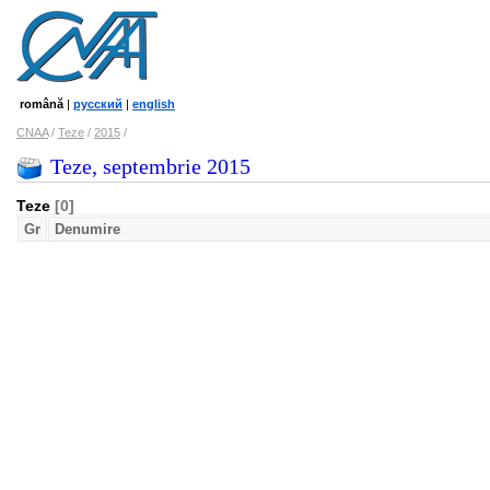
română
|
русский
|
english
CNAA
/
Teze
/
2015
/
Teze, septembrie 2015
Teze
[0]
Gr
Denumire