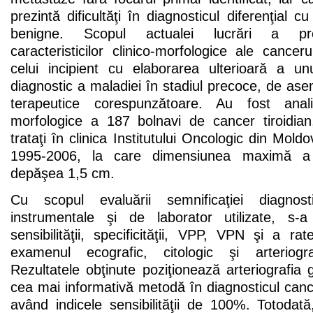
prezintă dificultăţi în diagnosticul diferenţial c
benigne. Scopul actualei lucrări a pre
caracteristicilor clinico-morfologice ale cancerul
celui incipient cu elaborarea ulterioară a u
diagnostic a maladiei în stadiul precoce, de ase
terapeutice corespunzătoare. Au fost anali
morfologice a 187 bolnavi de cancer tiroidian,
trataţi în clinica Institutului Oncologic din Mold
1995-2006, la care dimensiunea maximă a 
depăşea 1,5 cm.
Cu scopul evaluării semnificaţiei diagnosti
instrumentale şi de laborator utilizate, s-a
sensibilităţii, specificităţii, VPP, VPN şi a rate
examenul ecografic, citologic şi arteriogra
Rezultatele obţinute poziţionează arteriografia g
cea mai informativă metodă în diagnosticul cancer
având indicele sensibilităţii de 100%. Totodată