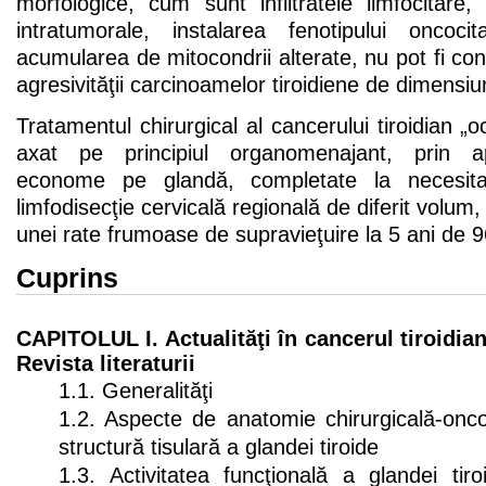
morfologice, cum sunt infiltratele limfocitare, 
intratumorale, instalarea fenotipului oncocit
acumularea de mitocondrii alterate, nu pot fi con
agresivităţii carcinoamelor tiroidiene de dimensiun
Tratamentul chirurgical al cancerului tiroidian „oc
axat pe principiul organomenajant, prin apli
econome pe glandă, completate la necesitat
limfodisecţie cervicală regională de diferit volum
unei rate frumoase de supravieţuire la 5 ani de 
Cuprins
CAPITOLUL I. Actualităţi în cancerul tiroidian
Revista literaturii
1.1. Generalităţi
1.2. Aspecte de anatomie chirurgicală-onco
structură tisulară a glandei tiroide
1.3. Activitatea funcţională a glandei tir