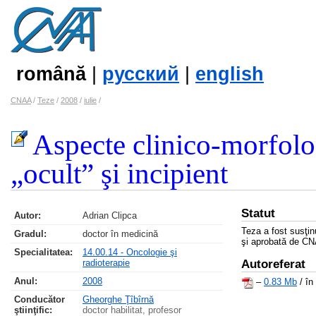
română
|
русский
|
english
CNAA
/
Teze
/
2008
/
iulie
/
Aspecte clinico-morfolog
„ocult” şi incipient
Statut
Autor:
Adrian Clipca
Teza a fost susţin
Gradul:
doctor în medicină
şi aprobată de C
Specialitatea:
14.00.14 - Oncologie şi
radioterapie
Autoreferat
Anul:
2008
–
0.83 Mb
/ în
Conducător
Gheorghe Ţîbîrnă
ştiinţific:
doctor habilitat, profesor