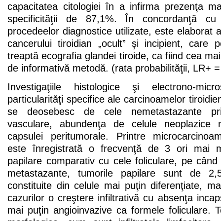
capacitatea citologiei în a infirma prezenţa ma
specificităţii de 87,1%. În concordanţă cu r
procedeelor diagnostice utilizate, este elaborat a
cancerului tiroidian „ocult” şi incipient, care
treaptă ecografia glandei tiroide, ca fiind cea mai
de informativă metodă. (rata probabilităţii, LR+ =
Investigaţiile histologice şi electrono-micr
particularităţi specifice ale carcinoamelor tiroid
se deosebesc de cele nemetastazante prin
vasculare, abundenţa de celule neoplazice n
capsulei peritumorale. Printre microcarcinoa
este înregistrată o frecvenţă de 3 ori mai 
papilare comparativ cu cele foliculare, pe cân
metastazante, tumorile papilare sunt de 2,
constituite din celule mai puţin diferenţiate, ma
cazurilor o creştere infiltrativă cu absenţa incaps
mai puţin angioinvazive ca formele foliculare. T