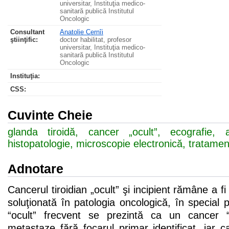
universitar, Instituţia medico-
sanitară publică Institutul
Oncologic
Consultant
Anatolie Cernîi
ştiinţific:
doctor habilitat, profesor
universitar, Instituţia medico-
sanitară publică Institutul
Oncologic
Instituţia:
CSS
:
Cuvinte Cheie
glanda tiroidă, cancer „ocult”, ecografie, an
histopatologie, microscopie electronică, tratament
Adnotare
Cancerul tiroidian „ocult” şi incipient rămâne a 
soluţionată în patologia oncologică, în special p
“ocult” frecvent se prezintă ca un cancer 
metastaze fără focarul primar identificat, iar c