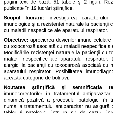
pagini text de bază, 51 tabele şi 2 figuri. Rez
publicate în 19 lucrări ştiinţifice.
Scopul lucrării:
investigarea caracterului dev
imunologice şi a rezistenţei naturale la pacienţii
cu maladii nespecifice ale aparatului respirator.
Obiective:
aprecierea devierilor imune celulare 
cu toxocaroză asociată cu maladii nespecifice ale
Modificările rezistenţei naturale la pacienţii cu
maladii nespecifice ale aparatului respirator. 
alergici la pacienţii cu toxocaroză asociată cu m
aparatului respirator. Posibilitatea imunodiagnos
această categorie de bolnavi.
Noutatea ştiinţifică şi semnificaţia teo
imunocorectorilor în tratamentul antiparazit
dinamică pozitivă a procesului patologic, în 
numai a tratamentului antiparazitar nu asigură o
tabloului patologic, într–un şir de cazuri în