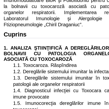
imunomodulatoare BioR şi Polioxidoniu pentru c
la bolnavii cu toxocaroză asociată cu patol
organelor respiratorii. Implementarea rezul
Laboratorul Imunologie şi Alergologie 
Ftiziopneumologie „Chiril Draganiuc”.
Cuprins
1. ANALIZA ŞTIINŢIFICĂ A DEREGLĂRIL
BOLNAVII CU PATOLOGIA ORGANELO
ASOCIATĂ CU TOXOCAROZĂ
1.1. Toxocaroza. Răspîndirea
1.2. Dereglările sistemului imunitar la infec
1.3. Dereglările sistemului imunitar în t
patologii ale organelor respiratorii
1.4. Diagnosticul infecţiei cu Toxocara ca
imune provocate
1.5. Imunocorecţia dereglărilor imune în