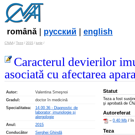
română
|
русский
|
english
CNAA
/
Teze
/
2015
/
iunie
/
Caracterul devierilor im
asociată cu afectarea apara
Statut
Autor:
Valentina Smeşnoi
Teza a fost susţi
Gradul:
doctor în medicină
şi aprobată de CN
Specialitatea:
14.00.36 - Diagnostic de
laborator; imunologie şi
Autoreferat
alergologie
–
0.40 Mb
/ în
Anul:
2015
Teza
Conducător
Serghei Ghindă