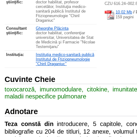
ştiinţific:
doctor habilitat, profesor
CZU 616.24–002.
cercetător, Instituţia medico-
sanitară publică Institutul de
10.02 Mb
/
Ftiziopneumologie "Chiril
159 pagini
Draganiuc"
Consultant
Gheorghe Plăcinta
ştiinţific:
doctor habilitat, conferenţiar
universitar, Universitatea de Stat
de Medicină şi Farmacie "Nicolae
Testemiţanu"
Instituţia:
Instituţia medico-sanitară publică
Institutul de Ftiziopneumologie
"Chiril Draganiuc"
Cuvinte Cheie
toxocaroză, imunomodulare, citokine, imunitate
maladii nespecifice pulmonare
Adnotare
Teza constă din
introducere, 5 capitole, conc
bibliografie cu 204 de titluri, 12 anexe, volumul t