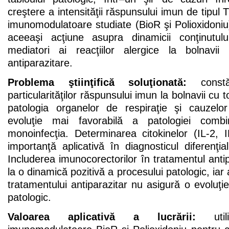
creştere a intensităţii răspunsului imun de tipul
imunomodulatoare studiate (BioR şi Polioxidoniu
aceeaşi acţiune asupra dinamicii conţinutul
mediatori ai reacţiilor alergice la bolnavii
antiparazitare.
Problema ştiinţifică soluţionată:
constă
particularităţilor răspunsului imun la bolnavii cu
patologia organelor de respiraţie şi cauzelo
evoluţie mai favorabilă a patologiei comb
monoinfecţia. Determinarea citokinelor (IL-2, 
importanţă aplicativă în diagnosticul diferenţi
Includerea imunocorectorilor în tratamentul antip
la o dinamică pozitivă a procesului patologic, ia
tratamentului antiparazitar nu asigură o evoluţie
patologic.
Valoarea aplicativă a lucrării:
utili