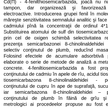
Сd(П) - 4-fenilthiosemicarbazida, joacă nu n
tampon, dar organizează şi favorizează 
electroactive. Introducerea grupei fenil în mole
măreşte senzitivitatea semnalului analitic şi fac
cadmiului pînă la concentraţii de ordinul 4*
Substituirea atomului de sulf din tiosemicarbazo
prin cel de oxigen schimbă selectivitatea re
prezenţa semicarbazonei 8-chinolinaldehidei
selectiv conţinutul de plumb, reducînd mas
Folosind efectele de acumulare adsorbtivă 
elaborate o serie de metode de analiză a metal
concrete. 4-feniltiosemicarbazida a fost pr
conţinutului de cadmiu în apele de rîu, acidul tio
tiosemicarbazona 8-chinolinaldehidei - p
conţinutului de cupru în ape de suprafaţă, suc
iar semicarbazona 8-chinolinaldehidei – 
conţinutului de plumb în făină de grîu şi 
metrologici ai procedeelor propuse au fost ev