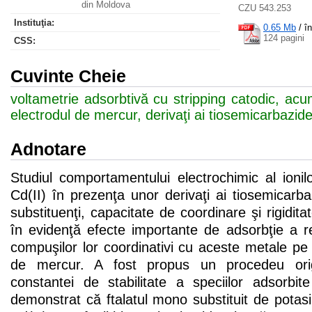
din Moldova
CZU 543.253
Instituţia:
0.65 Mb
/
î
124 pagini
CSS
:
Cuvinte Cheie
voltametrie adsorbtivă cu stripping catodic, ac
electrodul de mercur, derivaţi ai tiosemicarbazide
Adnotare
Studiul comportamentului electrochimic al ionilo
Cd(II) în prezenţa unor derivaţi ai tiosemicarbaz
substituenţi, capacitate de coordinare şi rigidit
în evidenţă efecte importante de adsorbţie a rea
compuşilor lor coordinativi cu aceste metale pe 
de mercur. A fost propus un procedeu ori
constantei de stabilitate a speciilor adsorbit
demonstrat că ftalatul mono substituit de potasi