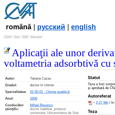
română
|
русский
|
english
CNAA
/
Teze
/
2006
/
februarie
/
Aplicaţii ale unor deriva
voltametria adsorbtivă cu 
Statut
Autor:
Tatiana Cazac
Teza a fost susţi
Gradul:
doctor în chimie
şi aprobată de CN
Specialitatea:
02.00.02 - Chimie analitică
Autoreferat
Anul:
2006
–
0.27 Mb
/ în
Conducător
Mihail Revenco
ştiinţific:
doctor habilitat, profesor
Teza
universitar, Universitatea de Stat