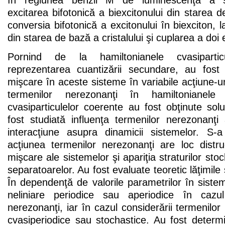
în regiunea benzii M de luminescenţă a se
excitarea bifotonică a biexcitonului din starea de
conversia bifotonică a excitonului în biexciton, l
din starea de bază a cristalului şi cuplarea a doi e
Pornind de la hamiltonianele cvasipartic
reprezentarea cuantizării secundare, au fost 
mişcare în aceste sisteme în variabile acţiune-ung
termenilor nerezonanţi în hamiltonianele
cvasiparticulelor coerente au fost obţinute soluţ
fost studiată influenţa termenilor nerezonanţi
interacţiune asupra dinamicii sistemelor. S
acţiunea termenilor nerezonanţi are loc distru
mişcare ale sistemelor şi apariţia straturilor sto
separatoarelor. Au fost evaluate teoretic lăţimile 
În dependenţă de valorile parametrilor în sistem
neliniare periodice sau aperiodice în cazul 
nerezonanţi, iar în cazul considerării termenilor 
cvasiperiodice sau stochastice. Au fost determi