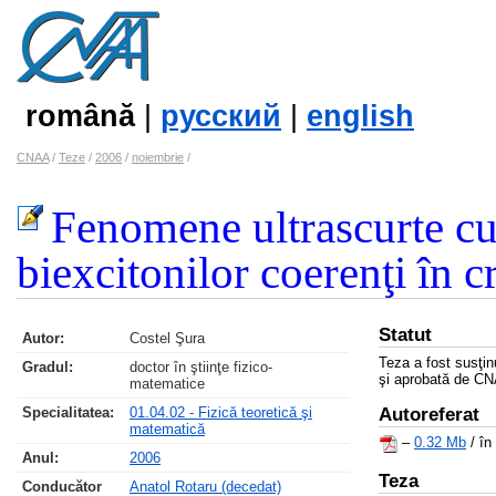
română
|
русский
|
english
CNAA
/
Teze
/
2006
/
noiembrie
/
Fenomene ultrascurte cu 
biexcitonilor coerenţi în cr
Statut
Autor:
Costel Şura
Teza a fost susţi
Gradul:
doctor în ştiinţe fizico-
şi aprobată de C
matematice
Specialitatea:
01.04.02 - Fizică teoretică şi
Autoreferat
matematică
–
0.32 Mb
/ în
Anul:
2006
Teza
Conducător
Anatol Rotaru (decedat)