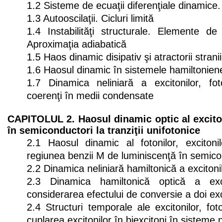
1.2 Sisteme de ecuaţii diferenţiale dinamice. 
1.3 Autooscilaţii. Cicluri limită
1.4 Instabilităţi structurale. Elemente de t
Aproximaţia adiabatică
1.5 Haos dinamic disipativ şi atractorii stranii
1.6 Haosul dinamic în sistemele hamiltonien
1.7 Dinamica neliniară a excitonilor, foto
coerenţi în medii condensate
CAPITOLUL 2. Haosul dinamic optic al exciton
în semiconductori la tranziţii unifotonice
2.1 Haosul dinamic al fotonilor, excitonil
regiunea benzii M de luminiscenţă în semico
2.2 Dinamica neliniară hamiltonică a excitonil
2.3 Dinamica hamiltonică optică a exci
considerarea efectului de conversie a doi exc
2.4 Structuri temporale ale excitonilor, foton
cuplarea excitonilor în biexcitoni în sisteme