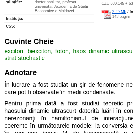
ştiinţific:
doctor habilitat, profesor
CZU 530.145 + 53
universitar, Academia de Studii
Economice a Moldovei
2.29 Mb
/
î
143 pagini
Instituţia:
CSS
:
Cuvinte Cheie
exciton, biexciton, foton, haos dinamic ultrascur
strat stochastic
Adnotare
În lucrare a fost studiat un şir de fenomene neli
care pot fi observate în medii condensate.
Pentru prima dată a fost studiat teoretic pr
haosului dinamic ultrascurt datorită luării în co
nerezonanţi în hamiltonianul de interacţiune
coerente în următoarele modele: la conversia ex