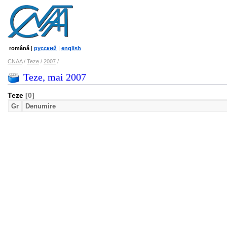
română
|
русский
|
english
CNAA
/
Teze
/
2007
/
Teze, mai 2007
Teze
[0]
Gr
Denumire