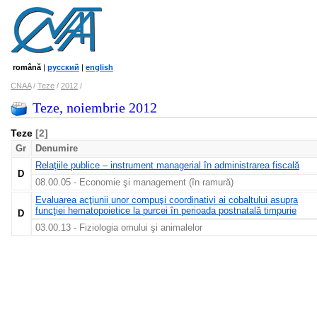
română
|
русский
|
english
CNAA
/
Teze
/
2012
/
Teze, noiembrie 2012
Teze
[2]
Gr
Denumire
Relaţiile publice – instrument managerial în administrarea fiscală
D
08.00.05 - Economie şi management (în ramură)
Evaluarea acţiunii unor compuşi coordinativi ai cobaltului asupra
funcţiei hematopoietice la purcei în perioada postnatală timpurie
D
03.00.13 - Fiziologia omului şi animalelor