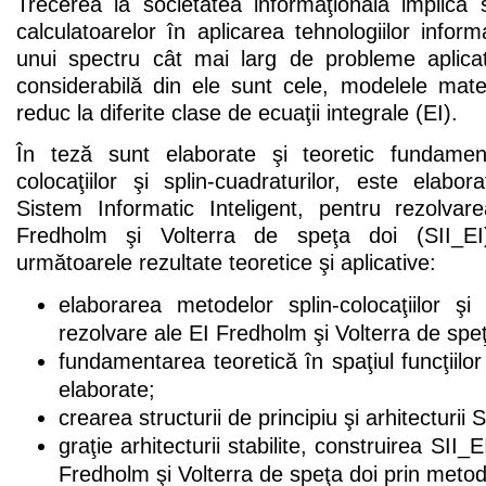
Trecerea la societatea informaţională implică sp
calculatoarelor în aplicarea tehnologiilor inform
unui spectru cât mai larg de probleme aplica
considerabilă din ele sunt cele, modelele mat
reduc la diferite clase de ecuaţii integrale (EI).
În teză sunt elaborate şi teoretic fundamen
colocaţiilor şi splin-cuadraturilor, este elab
Sistem Informatic Inteligent, pentru rezolva
Fredholm şi Volterra de speţa doi (SII_E
următoarele rezultate teoretice şi aplicative:
elaborarea metodelor splin-colocaţiilor şi 
rezolvare ale EI Fredholm şi Volterra de speţ
fundamentarea teoretică în spaţiul funcţiilo
elaborate;
crearea structurii de principiu şi arhitecturii S
graţie arhitecturii stabilite, construirea SII
Fredholm şi Volterra de speţa doi prin metod