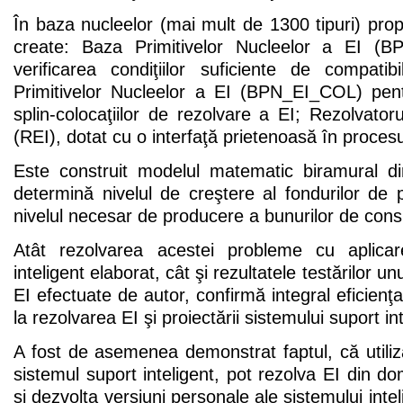
În baza nucleelor (mai mult de 1300 tipuri) pro
create: Baza Primitivelor Nucleelor a EI (
verificarea condiţiilor suficiente de compati
Primitivelor Nucleelor a EI (BPN_EI_COL) pen
splin-colocaţiilor de rezolvare a EI; Rezolvatoru
(REI), dotat cu o interfaţă prietenoasă în procesu
Este construit modelul matematic biramural 
determină nivelul de creştere al fondurilor de 
nivelul necesar de producere a bunurilor de cons
Atât rezolvarea acestei probleme cu aplicar
inteligent elaborat, cât şi rezultatele testărilor 
EI efectuate de autor, confirmă integral eficienţ
la rezolvarea EI şi proiectării sistemului suport int
A fost de asemenea demonstrat faptul, că utilizato
sistemul suport inteligent, pot rezolva EI din dom
şi dezvolta versiuni personale ale sistemului inte