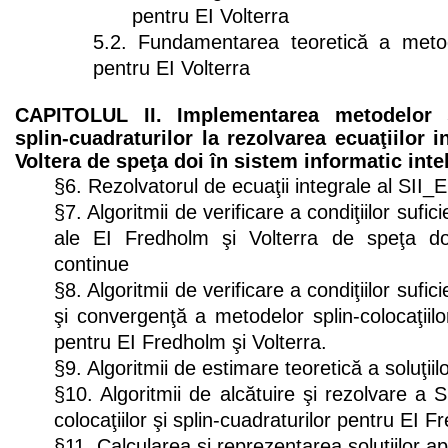
pentru EI Volterra
5.2. Fundamentarea teoretică a metode
pentru EI Volterra
CAPITOLUL II. Implementarea metodelor sp
splin-cuadraturilor la rezolvarea ecuaţiilor 
Voltera de speţa doi în sistem informatic inte
§6. Rezolvatorul de ecuaţii integrale al SII_E
§7. Algoritmii de verificare a condiţiilor sufic
ale EI Fredholm şi Volterra de speţa doi 
continue
§8. Algoritmii de verificare a condiţiilor sufic
şi convergenţă a metodelor splin-colocaţiilor
pentru EI Fredholm şi Volterra.
§9. Algoritmii de estimare teoretică a soluţii
§10. Algoritmii de alcătuire şi rezolvare a 
colocaţiilor şi splin-cuadraturilor pentru EI F
§11. Calcularea şi reprezentarea soluţiilor a