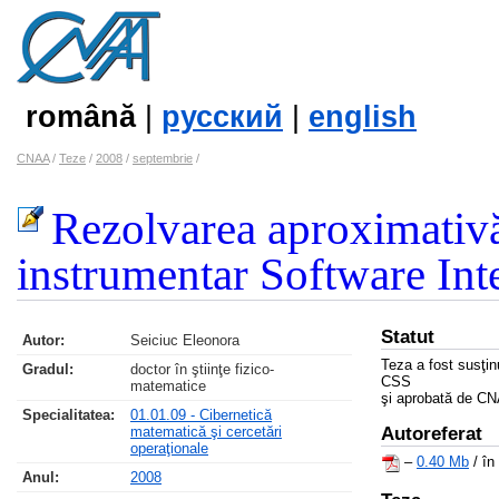
română
|
русский
|
english
CNAA
/
Teze
/
2008
/
septembrie
/
Rezolvarea aproximativă 
instrumentar Software Int
Statut
Autor:
Seiciuc Eleonora
Teza a fost susţi
Gradul:
doctor în ştiinţe fizico-
CSS
matematice
şi aprobată de C
Specialitatea:
01.01.09 - Cibernetică
matematică şi cercetări
Autoreferat
operaţionale
–
0.40 Mb
/ în
Anul:
2008