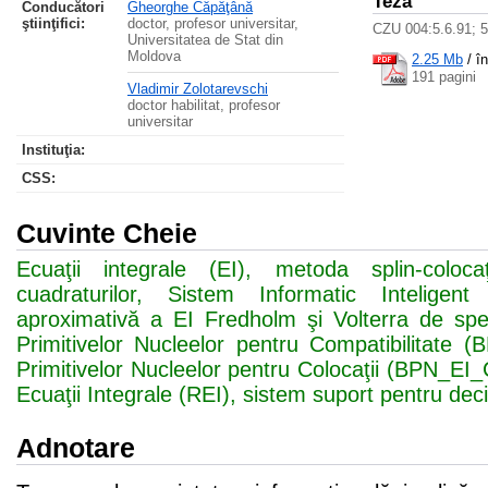
Teza
Conducători
Gheorghe Căpăţână
ştiinţifici:
doctor, profesor universitar,
CZU 004:5.6.91; 
Universitatea de Stat din
Moldova
2.25 Mb
/
î
191 pagini
Vladimir Zolotarevschi
doctor habilitat, profesor
universitar
Instituţia:
CSS
:
Cuvinte Cheie
Ecuaţii integrale (EI), metoda splin-colocaţ
cuadraturilor, Sistem Informatic Inteligen
aproximativă a EI Fredholm şi Volterra de spe
Primitivelor Nucleelor pentru Compatibilitat
Primitivelor Nucleelor pentru Colocaţii (BPN_EI
Ecuaţii Integrale (REI), sistem suport pentru deciz
Adnotare