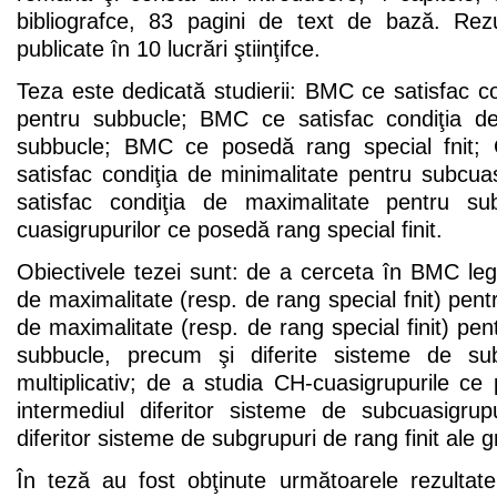
bibliografce, 83 pagini de text de bază. Rezu
publicate în 10 lucrări ştiinţifce.
Teza este dedicată studierii: BMC ce satisfac co
pentru subbucle; BMC ce satisfac condiţia de
subbucle; BMC ce posedă rang special fnit; C
satisfac condiţia de minimalitate pentru subcuas
satisfac condiţia de maximalitate pentru su
cuasigrupurilor ce posedă rang special finit.
Obiectivele tezei sunt: de a cerceta în BMC legă
de maximalitate (resp. de rang special fnit) pent
de maximalitate (resp. de rang special finit) pen
subbucle, precum şi diferite sisteme de sub
multiplicativ; de a studia CH-cuasigrupurile ce 
intermediul diferitor sisteme de subcuasigru
diferitor sisteme de subgrupuri de rang finit ale gr
În teză au fost obţinute următoarele rezulta