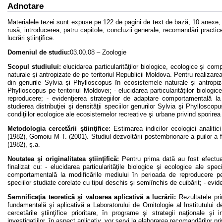
Adnotare
Materialele tezei sunt expuse pe 122 de pagini de text de bază, 10 anexe, 
rusă, introducerea, patru capitole, concluzii generale, recomandări practic
lucrări ştiinţifice.
Domeniul de studiu:
03.00.08 – Zoologie
Scopul studiului:
elucidarea particularităţilor biologice, ecologice şi co
naturale şi antropizate de pe teritoriul Republicii Moldova. Pentru realizare
din genurile Sylvia şi Phylloscopus în ecosistemele naturale şi antropizat
Phylloscopus pe teritoriul Moldovei; - elucidarea particularităţilor biologi
reproducere; - evidenţierea strategiilor de adaptare comportamentală la
studierea distribuţiei şi densităţii speciilor genurilor Sylvia şi Phylloscop
condiţiilor ecologice ale ecosistemelor recreative şi urbane privind sporirea 
Metodologia cercetării ştiinţifice:
Estimarea indicilor ecologici analitic
(1982), Gomoiu M-T. (2001). Studiul dezvoltării postembrionare a puilor a 
(1982), ş.a.
Noutatea şi originalitatea ştiinţifică:
Pentru prima dată au fost efectuate
finalizat cu: - elucidarea particularităţile biologice şi ecologice ale spec
comportamentală la modificările mediului în perioada de reproducere pe ter
speciilor studiate corelate cu tipul deschis şi semiînchis de cuibărit; - evide
Semnificaţia teoretică şi valoarea aplicativă a lucrării:
Rezultatele pri
fundamentală şi aplicativă a Laboratorului de Ornitologie al Institutului d
cercetările ştiinţifice prioritare, în programe şi strategii naţionale şi 
investigaţiilor, în aspect aplicativ, vor servi la elaborarea recomandărilor priv