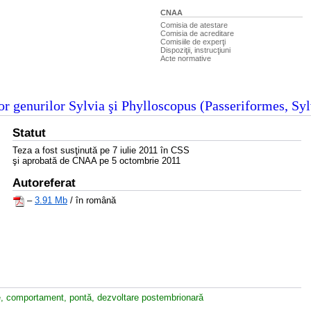
CNAA
Comisia de atestare
Comisia de acreditare
Comisiile de experţi
Dispoziţii, instrucţiuni
Acte normative
ilor genurilor Sylvia şi Phylloscopus (Passeriformes, Syl
Statut
Teza a fost susţinută pe 7 iulie 2011 în CSS
şi aprobată de CNAA pe 5 octombrie 2011
Autoreferat
–
3.91 Mb
/ în română
ţie, comportament, pontă, dezvoltare postembrionară