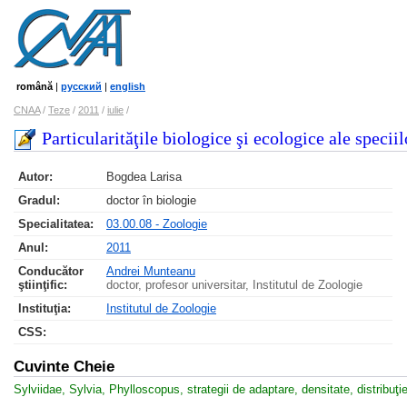
română
|
русский
|
english
CNAA
/
Teze
/
2011
/
iulie
/
Particularităţile biologice şi ecologice ale speci
Autor:
Bogdea Larisa
Gradul:
doctor în biologie
Specialitatea:
03.00.08 - Zoologie
Anul:
2011
Conducător
Andrei Munteanu
ştiinţific:
doctor, profesor universitar, Institutul de Zoologie
Instituţia:
Institutul de Zoologie
CSS
:
Cuvinte Cheie
Sylviidae, Sylvia, Phylloscopus, strategii de adaptare, densitate, distribu