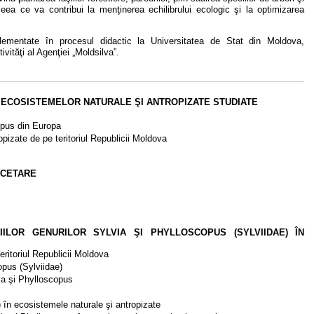
ceea ce va contribui la menţinerea echilibrului ecologic şi la optimizarea
lementate în procesul didactic la Universitatea de Stat din Moldova,
ivităţi al Agenţiei „Moldsilva”.
A ECOSISTEMELOR NATURALE ŞI ANTROPIZATE STUDIATE
copus din Europa
opizate de pe teritoriul Republicii Moldova
RCETARE
IILOR GENURILOR SYLVIA ŞI PHYLLOSCOPUS (SYLVIIDAE) ÎN
eritoriul Republicii Moldova
opus (Sylviidae)
lvia şi Phylloscopus
) în ecosistemele naturale şi antropizate