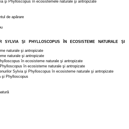
lvia şi Phylloscopus în ecosistemele naturale şi antropizate
tul de apărare
pu
OR SYLVIA ŞI PHYLLOSCOPUS ÎN ECOSISTEME NATURALE ŞI
eme naturale şi antropizate
eme naturale şi antropizate
 Phylloscopus în ecosisteme naturale şi antropizate
 şi Phylloscopus în ecosisteme naturale şi antropizate
 genurilor Sylvia şi Phylloscopus în ecosisteme naturale şi antropizate
ia şi Phylloscopus
natură