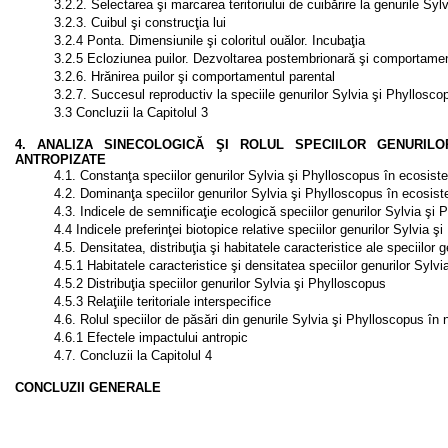
3.2.2. Selectarea şi marcarea teritoriului de cuibărire la genurile Sy
3.2.3. Cuibul şi construcţia lui
3.2.4 Ponta. Dimensiunile şi coloritul ouălor. Incubaţia
3.2.5 Ecloziunea puilor. Dezvoltarea postembrionară şi comportamen
3.2.6. Hrănirea puilor şi comportamentul parental
3.2.7. Succesul reproductiv la speciile genurilor Sylvia şi Phyllosco
3.3 Concluzii la Capitolul 3
4. ANALIZA SINECOLOGICĂ ŞI ROLUL SPECIILOR GENURIL
ANTROPIZATE
4.1. Constanţa speciilor genurilor Sylvia şi Phylloscopus în ecosist
4.2. Dominanţa speciilor genurilor Sylvia şi Phylloscopus în ecosist
4.3. Indicele de semnificaţie ecologică speciilor genurilor Sylvia şi
4.4 Indicele preferinţei biotopice relative speciilor genurilor Sylvia
4.5. Densitatea, distribuţia şi habitatele caracteristice ale speciilor
4.5.1 Habitatele caracteristice şi densitatea speciilor genurilor Sylv
4.5.2 Distribuţia speciilor genurilor Sylvia şi Phylloscopus
4.5.3 Relaţiile teritoriale interspecifice
4.6. Rolul speciilor de păsări din genurile Sylvia şi Phylloscopus în 
4.6.1 Efectele impactului antropic
4.7. Concluzii la Capitolul 4
CONCLUZII GENERALE