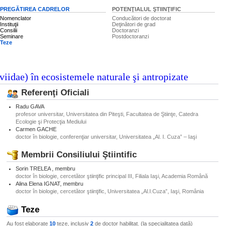
PREGĂTIREA CADRELOR
POTENŢIALUL ŞTIINŢIFIC
Nomenclator
Conducători de doctorat
Instituţii
Deţinători de grad
Consilii
Doctoranzi
Seminare
Postdoctoranzi
Teze
viidae) în ecosistemele naturale şi antropizate
Referenţi Oficiali
Radu GAVA
profesor universitar, Universitatea din Piteşti, Facultatea de Ştiinţe, Catedra
Ecologie şi Protecţia Mediului
Carmen GACHE
doctor în biologie, conferenţiar universitar, Universitatea „Al. I. Cuza” – Iaşi
Membrii Consiliului Ştiintific
Sorin TRELEA , membru
doctor în biologie, cercetător ştiinţific principal III, Filiala Iaşi, Academia Română
Alina Elena IGNAT, membru
doctor în biologie, cercetător ştiinţific, Universitatea „Al.I.Cuza”, Iaşi, România
Teze
Au fost elaborate
10
teze, inclusiv
2
de doctor habilitat. (la specialitatea dată)