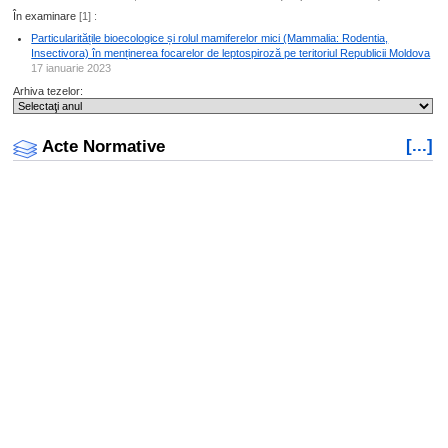
În examinare
[1] :
Particularitățile bioecologice și rolul mamiferelor mici (Mammalia: Rodentia,
Insectivora) în menținerea focarelor de leptospiroză pe teritoriul Republicii Moldova
17 ianuarie 2023
Arhiva tezelor:
[...]
Acte Normative