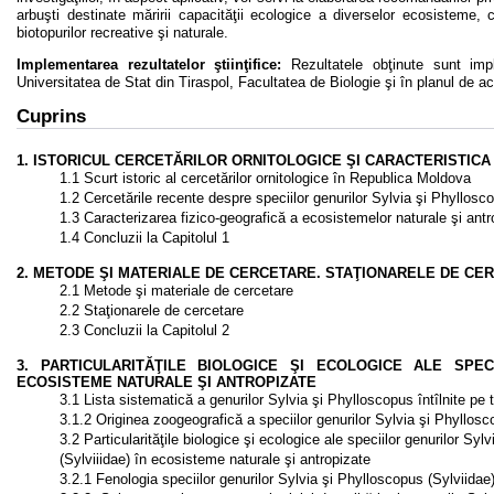
arbuşti destinate măririi capacităţii ecologice a diverselor ecosisteme, 
biotopurilor recreative şi naturale.
Implementarea rezultatelor ştiinţifice:
Rezultatele obţinute sunt imp
Universitatea de Stat din Tiraspol, Facultatea de Biologie şi în planul de act
Cuprins
1. ISTORICUL CERCETĂRILOR ORNITOLOGICE ŞI CARACTERISTIC
1.1 Scurt istoric al cercetărilor ornitologice în Republica Moldova
1.2 Cercetările recente despre speciilor genurilor Sylvia şi Phyllos
1.3 Caracterizarea fizico-geografică a ecosistemelor naturale şi antr
1.4 Concluzii la Capitolul 1
2. METODE ŞI MATERIALE DE CERCETARE. STAŢIONARELE DE CE
2.1 Metode şi materiale de cercetare
2.2 Staţionarele de cercetare
2.3 Concluzii la Capitolul 2
3. PARTICULARITĂŢILE BIOLOGICE ŞI ECOLOGICE ALE SPEC
ECOSISTEME NATURALE ŞI ANTROPIZATE
3.1 Lista sistematică a genurilor Sylvia şi Phylloscopus întîlnite pe t
3.1.2 Originea zoogeografică a speciilor genurilor Sylvia şi Phyllosc
3.2 Particularităţile biologice şi ecologice ale speciilor genurilor Sy
(Sylviiidae) în ecosisteme naturale şi antropizate
3.2.1 Fenologia speciilor genurilor Sylvia şi Phylloscopus (Sylviidae