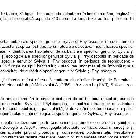
19 tabele, 34 figuri. Teza cuprinde: adnotarea în limbile română, engleză şi
e, lista bibliografică cuprinde 210 surse. La tema tezei au fost publicate 16
mportamentale ale speciilor genurilor Sylvia şi Phylloscopus în ecosistemele
a acestui scop au fost trasate următoarele obiective: - identificarea speciilor
e; - identificarea habitatelor de cuibarit ale speciilor genurilor Sylvia şi
ce şi ecologice ale speciilor genurilor Sylvia şi Phylloscopus în perioada de
 speciile genurilor Sylvia şi Phylloscopus în perioada de reproducere; -
us în funcţie de tipul habitatului; - stabilirea unor măsuri de îmbunătăţire a
capacităţii de cuibărit a speciilor genurilor Sylvia şi Phylloscopus.
i şi sintetici a fost efectuată conform algoritmilor descrişi de Pesenko I.
fost efectuată după Malcevskii A. (1959), Poznanin L. (1979), Shilov I. ş.a.
 ample cercetări în diverse biotopuri de pe teritoriul republicii, care au
iilor genurilor Sylvia şi Phylloscopus; - stabilirea strategiilor de adaptare
itoriul republicii; - particularităţile dezvoltării postembrionare a puilor
nţierea plasticităţii ecologice a speciilor genurilor Sylvia şi Phylloscopus.
ncipale ale tezei sunt parte componentă a temelor de cercetare ştiinţifică
e Zoologie al A.Ş.M. Investigaţiile efectuate se încadrează în direcţiile şi
internaţionale privind protecţia şi conservarea biodiversităţii. Rezultatele
ind plantarea fâşiilor forestiere, parcurilor, prin sădirea speciilor de arbori şi