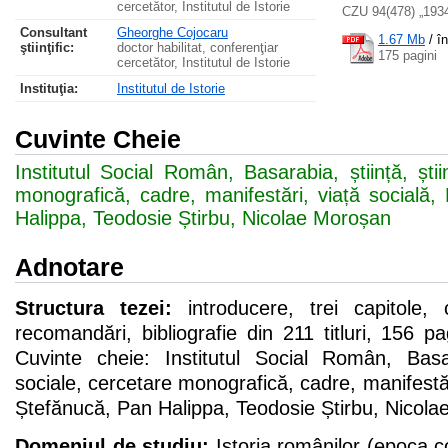
cercetător, Institutul de Istorie
CZU 94(478) „1934
Consultant
Gheorghe Cojocaru
1.67 Mb
/
î
ştiinţific:
doctor habilitat, conferenţiar
175 pagini
cercetător, Institutul de Istorie
Instituţia:
Institutul de Istorie
Cuvinte Cheie
Institutul Social Român, Basarabia, știință, știi
monografică, cadre, manifestări, viață socială
Halippa, Teodosie Știrbu, Nicolae Moroșan
Adnotare
Structura tezei:
introducere, trei capitole, 
recomandări, bibliografie din 211 titluri, 156 p
Cuvinte cheie: Institutul Social Român, Basara
sociale, cercetare monografică, cadre, manifestăr
Ștefănucă, Pan Halippa, Teodosie Știrbu, Nicola
Domeniul de studiu:
Istoria românilor (epoca 