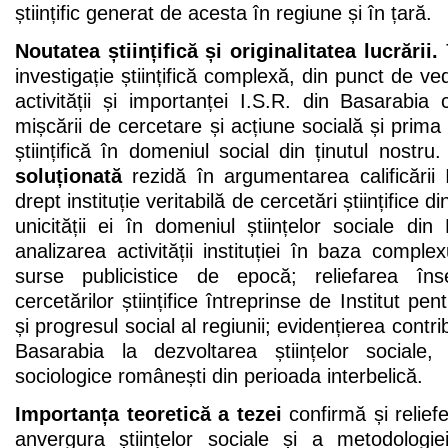
științific generat de acesta în regiune și în țară.
Noutatea științifică și originalitatea lucrării.
T
investigație științifică complexă, din punct de ved
activității și importanței I.S.R. din Basarabi
mișcării de cercetare și acțiune socială și prima 
științifică în domeniul social din ținutul nostru
soluționată
rezidă în argumentarea calificării 
drept instituție veritabilă de cercetări științifice d
unicității ei în domeniul științelor sociale din 
analizarea activității instituției în baza compl
surse publicistice de epocă; reliefarea înse
cercetărilor științifice întreprinse de Institut pen
și progresul social al regiunii; evidențierea contrib
Basarabia la dezvoltarea științelor sociale,
sociologice românești din perioada interbelică.
Importanța teoretică a tezei
confirmă și reliefe
anvergura științelor sociale și a metodologiei 