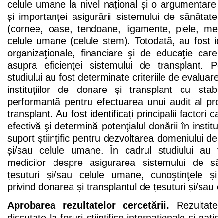
celule umane la nivel național și o argumentare șt
și importanței asigurării sistemului de sănătat
(cornee, oase, tendoane, ligamente, piele, m
celule umane (celule stem). Totodată, au fost i
organizaţionale, financiare şi de educaţie car
asupra eficienţei sistemului de transplant. Pe
studiului au fost determinate criteriile de evaluare a
instituțiilor de donare și transplant cu stabi
performanță pentru efectuarea unui audit al pr
transplant. Au fost identificați principalii factor
efectivă şi determină potenţialul donării în instit
suport științific pentru dezvoltarea domeniului de
și/sau celule umane. În cadrul studiului au f
medicilor despre asigurarea sistemului de 
țesuturi și/sau celule umane, cunoştinţele și 
privind donarea și transplantul de țesuturi și/sau
Aprobarea rezultatelor cercetării.
Rezultatel
discutate la foruri științifice internaționale și naț