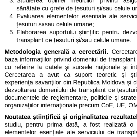
Studierea opiniei medicilor privind asig
sănătate cu grefe de țesuturi și/sau celule 
Evaluarea elementelor esențiale ale servic
țesuturi și/sau celule umane;
Elaborarea suportului științific pentru dez
transplant de țesuturi și/sau celule umane.
Metodologia generală a cercetării.
Cercetare
baza informaţiilor privind domeniul de transplant 
cu referire la datele şi sursele naţionale şi int
Cercetarea a avut ca suport teoretic şi ştiin
experienţa savanţilor din Republica Moldova şi d
dezvoltarea domeniului de transplant de țesutur
documentele de reglementare, politicile şi strate
organizaţiilor internaţionale precum CoE, UE, 
Noutatea ştiinţifică și originalitatea rezultat
studiu, pentru prima dată, a fost realizată 
elementelor esențiale ale serviciului de transpl