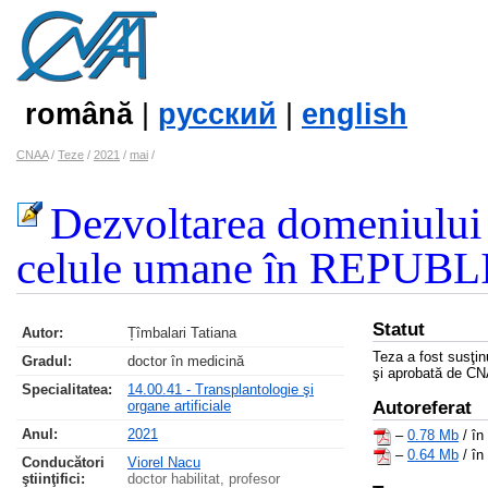
română
|
русский
|
english
CNAA
/
Teze
/
2021
/
mai
/
Dezvoltarea domeniului d
celule umane în REPU
Statut
Autor:
Țîmbalari Tatiana
Teza a fost susţi
Gradul:
doctor în medicină
şi aprobată de CN
Specialitatea:
14.00.41 - Transplantologie şi
organe artificiale
Autoreferat
Anul:
2021
–
0.78 Mb
/ în
–
0.64 Mb
/ în
Conducători
Viorel Nacu
ştiinţifici:
doctor habilitat, profesor