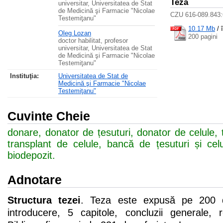
Teza
universitar, Universitatea de Stat
de Medicină şi Farmacie "Nicolae
CZU 616-089.843:
Testemiţanu"
10.17 Mb
/
Oleg Lozan
200 pagini
doctor habilitat, profesor
universitar, Universitatea de Stat
de Medicină şi Farmacie "Nicolae
Testemiţanu"
Instituţia:
Universitatea de Stat de
Medicină şi Farmacie "Nicolae
Testemiţanu"
Cuvinte Cheie
donare, donator de țesuturi, donator de celule, t
transplant de celule, bancă de țesuturi și ce
biodepozit.
Adnotare
Structura tezei
. Teza este expusă pe 200 d
introducere, 5 capitole, concluzii generale, 