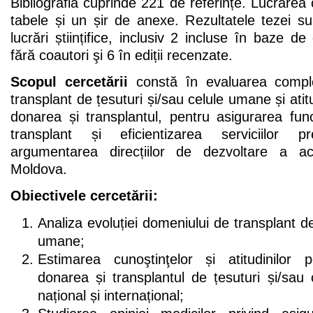
Bibliografia cuprinde 221 de referințe. Lucrarea 
tabele și un șir de anexe. Rezultatele tezei s
lucrări științifice, inclusiv 2 incluse în baze de
fără coautori şi 6 în ediții recenzate.
Scopul cercetării
constă în evaluarea compl
transplant de țesuturi și/sau celule umane și atitu
donarea și transplantul, pentru asigurarea func
transplant și eficientizarea serviciilor 
argumentarea direcțiilor de dezvoltare a a
Moldova.
Obiectivele cercetării:
Analiza evoluției domeniului de transplant de
umane;
Estimarea cunoştinţelor și atitudinilor po
donarea și transplantul de țesuturi și/sau
național și internațional;