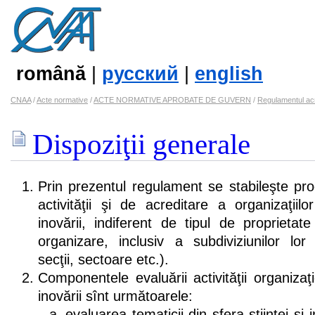
română
|
русский
|
english
CNAA
/
Acte normative
/
ACTE NORMATIVE APROBATE DE GUVERN
/
Regulamentul acred
Dispoziţii generale
Prin prezentul regulament se stabileşte pr
activităţii şi de acreditare a organizaţiilo
inovării, indiferent de tipul de proprietat
organizare, inclusiv a subdiviziunilor lor
secţii, sectoare etc.).
Componentele evaluării activităţii organizaţie
inovării sînt următoarele:
evaluarea tematicii din sfera ştiinţei şi i