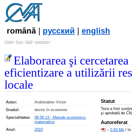
română
|
русский
|
english
CNAA
/
Teze
/
2009
/
octombrie
/
Elaborarea şi cercetarea
eficientizare a utilizării r
locale
Statut
Autor:
Andronatiev Victor
Teza a fost susţi
Gradul:
doctor în economie
şi aprobată de CN
Specialitatea:
08.00.13 - Metode economico-
matematice
Autoreferat
Anul:
2010
–
0.83 Mb
/ în