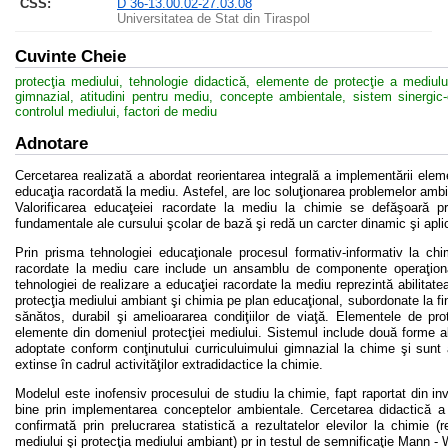
CSS
:
D 36-13.00.02-27.03.08
Universitatea de Stat din Tiraspol
Cuvinte Cheie
protecţia mediului, tehnologie didactică, elemente de protecţie a mediul
gimnazial, atitudini pentru mediu, concepte ambientale, sistem sinergic
controlul mediului, factori de mediu
Adnotare
Cercetarea realizată a abordat reorientarea integrală a implementării elem
educaţia racordată la mediu. Astefel, are loc soluţionarea problemelor ambi
Valorificarea educaţeiei racordate la mediu la chimie se defăşoară pr
fundamentale ale cursului şcolar de bază şi redă un carcter dinamic şi aplic
Prin prisma tehnologiei educaţionale procesul formativ-informativ la ch
racordate la mediu care include un ansamblu de componente operaţional
tehnologiei de realizare a educaţiei racordate la mediu reprezintă abilitate
protecţia mediului ambiant şi chimia pe plan educaţional, subordonate la fin
sănătos, durabil şi amelioararea condiţiilor de viaţă. Elementele de pr
elemente din domeniul protecţiei mediului. Sistemul include două forme ale
adoptate conform conţinutului curriculuimului gimnazial la chime şi sunt a
extinse în cadrul activităţilor extradidactice la chimie.
Modelul este inofensiv procesului de studiu la chimie, fapt raportat din i
bine prin implementarea conceptelor ambientale. Cercetarea didactică a r
confirmată prin prelucrarea statistică a rezultatelor elevilor la chimie (
mediului şi protecţia mediului ambiant) pr in testul de semnificaţie Mann - 