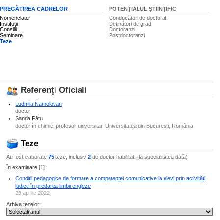
PREGĂTIREA CADRELOR
POTENŢIALUL ŞTIINŢIFIC
Nomenclator
Conducători de doctorat
Instituţii
Deţinători de grad
Consilii
Doctoranzi
Seminare
Postdoctoranzi
Teze
Referenţi Oficiali
Ludmila Namolovan
doctor
Sanda Fătu
doctor în chimie, profesor universitar, Universitatea din Bucureşti, România
Teze
Au fost elaborate
75
teze, inclusiv
2
de doctor habilitat. (la specialitatea dată)
În examinare
[1] :
Condiții pedagogice de formare a competenței comunicative la elevi prin activități
ludice în predarea limbii engleze
29 aprilie 2022
Arhiva tezelor: