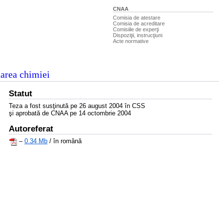
CNAA
Comisia de atestare
Comisia de acreditare
Comisiile de experţi
Dispoziţii, instrucţiuni
Acte normative
darea chimiei
Statut
Teza a fost susţinută pe 26 august 2004 în CSS
şi aprobată de CNAA pe 14 octombrie 2004
Autoreferat
–
0.34 Mb
/ în română