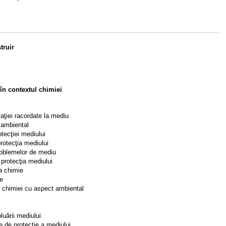
truir
în contextul chimiei
aţiei racordate la mediu
 ambiental
tecţiei mediului
protecţia mediului
problemelor de mediu
e protecţia mediului
la chimie
le
ii chimiei cu aspect ambiental
luării mediului
e de protecţie a mediului