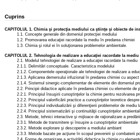
Cuprins
CAPITOLUL 1. Chimia şi protecţia mediului ca ştiinţe şi obiecte de ins
1.1. Concepte generale din domeniul protecţiei mediului
1.2. Promovarea educaţiei racordate la mediu în predarea chimiei
1.3. Chimia şi rolul ei în soluţionarea problemelor ambientale.
CAPITOLUL 2. Tehnologia de realizare a educaţiei racordate la mediu 
2.1. Modelul tehnologiei de realizare a educaţiei racordate la mediu
2.1.1. Delimitări conceptuale. Caracteristica modelului
2.1.2. Componentele operaţionale ale tehnologiei de realizare a educ
2.1.3. Aplicarea demersului infuzional în predarea chimiei cu aspect
2.1.4. Sistemul sinergic-complementar de elemente din domeniul pro
2.2. Principii didactice aplicate în predarea chimiei cu elemente de 
2.2.1. Principiul însuşirii cunoştinţelor la chimie pentru rezolvarea 
2.2.2. Principiul valorificării practice a cunoştinţelor teoretice despr
2.2.3. Principiul individualizării şi diferenţierii problemelor de mediu 
2.2.4. Principiul sistematizării şi continuităţii cunoştinţelor ambienta
2.3. Metode, tehnici interactive şi mijloace de raţionalizare a predăr
2.3.1. Metode de transmitere şi însuşire a cunoştinţelor ambientale
2.3.2. Metode explorare şi descoperire a mediului ambiant
2.3.3. Metode bazate pe acţiune în scopul prevenirii şi combaterii po
2.4. Forme de organizare a activităţii didactice la chimie cu element