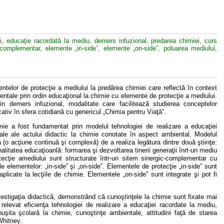
ui, educaţie racordată la mediu, demers infuzional, predarea chimiei, curs
-complementar, elemente „in-side”, elemente „on-side”, poluarea mediului,
entelor de protecţie a mediului la predărea chimiei care reflectă în context
entale prin ordin educaţional la chimie cu elemente de protecţie a mediului.
in demers infuzional, modalitate care facilitează studierea conceptelor
ativ în sfera cotidiană cu genericul „Chimia pentru Viaţă”.
imie a fost fundamentat prin modelul tehnologiei de realizare a educaţiei
e ale actului didactic la chimie conotate în aspect ambiental. Modelul
a (o acţiune continuă şi complexă) de a realiza legătura dintre două ştiinţe:
alitatea educaţioanlă: formarea şi dezvoltarea tinerii generaţii înrt-un mediu
otecţie amediului sunt structurate într-un sitem sinergic-complementar cu
 elementelor: „in-side” şi „on-side”. Elementele de protecţie „in-side” sunt
plicate la lecţiile de chimie. Elementele „on-side” sunt integrate şi pot fi
nvestigaţia didactică, demonstrând că cunoştinţele la chimie sunt fixate mai
elevat eficienţa tehnologiei de realizare a educaţiei racordate la mediu,
reuşita şcolară la chimie, cunoştinţe ambientale, attitudini faţă de starea
Whitney.