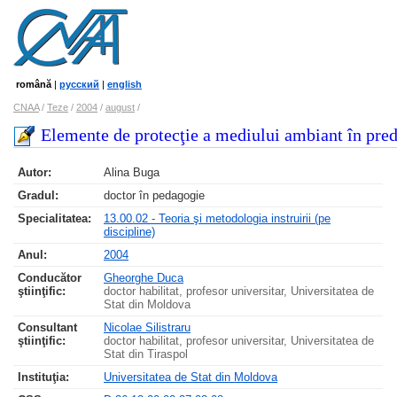
română
|
русский
|
english
CNAA
/
Teze
/
2004
/
august
/
Elemente de protecţie a mediului ambiant în pre
Autor:
Alina Buga
Gradul:
doctor în pedagogie
Specialitatea:
13.00.02 - Teoria şi metodologia instruirii (pe
discipline)
Anul:
2004
Conducător
Gheorghe Duca
ştiinţific:
doctor habilitat, profesor universitar, Universitatea de
Stat din Moldova
Consultant
Nicolae Silistraru
ştiinţific:
doctor habilitat, profesor universitar, Universitatea de
Stat din Tiraspol
Instituţia:
Universitatea de Stat din Moldova