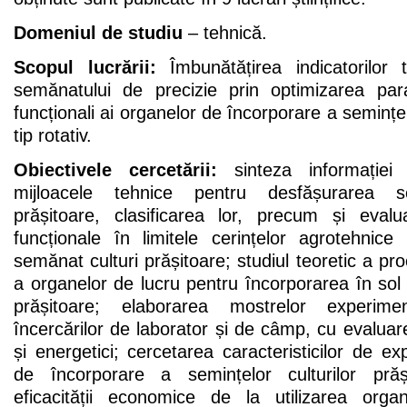
Domeniul de studiu
– tehnică.
Scopul lucrării:
Îmbunătățirea indicatorilor te
semănatului de precizie prin optimizarea param
funcționali ai organelor de încorporare a semințe
tip rotativ.
Obiectivele cercetării:
sinteza informației 
mijloacele tehnice pentru desfășurarea sem
prășitoare, clasificarea lor, precum și evalua
funcționale în limitele cerințelor agrotehnic
semănat culturi prășitoare; studiul teoretic a pr
a organelor de lucru pentru încorporarea în sol a
prășitoare; elaborarea mostrelor experime
încercărilor de laborator și de câmp, cu evaluare
și energetici; cercetarea caracteristicilor de ex
de încorporare a semințelor culturilor prăș
eficacității economice de la utilizarea orga