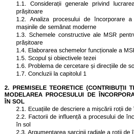
1.1. Considerații generale privind lucrar
prășitoare
1.2. Analiza procesului de încorporare a
mașinile de semănat moderne
1.3. Schemele constructive ale MSR pentru
prășitoare
1.4. Elaborarea schemelor funcționale a MS
1.5. Scopul și obiectivele tezei
1.6. Problema de cercetare și direcțiile de s
1.7. Concluzii la capitolul 1
2. PREMISELE TEORETICE (CONTRIBUȚII T
MODELAREA PROCESULUI DE ÎNCORPORA
ÎN SOL
2.1. Ecuațiile de descriere a mișcării roții d
2.2. Factorii de influență a procesului de î
în sol
2.3. Argumentarea sarcinii radiale a roții de