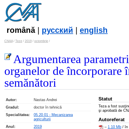
română
|
русский
|
english
CNAA
/
Teze
/
2019
/
octombrie
/
Argumentarea parametril
organelor de încorporare î
semănători
Statut
Autor:
Nastas Andrei
Teza a fost susţi
Gradul:
doctor în tehnică
şi aprobată de C
Specialitatea:
05.20.01 - Mecanizarea
agriculturii
Autoreferat
Anul:
2019
–
1.10 Mb
/ în