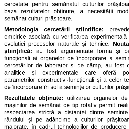
cercetate pentru semănatul culturilor prășito
baza rezultatelor obținute, a necesității mode
semănat culturi prășitoare.
Metodologia cercetării științifice:
prevede 
empirice asociată cu verificarea experimentală 
evoluției proceselor naturale și tehnice.
Nouta
științifică:
au fost argumentate forma și para
funcționali ai organelor de încorporare a semi
cercetărilor de laborator și de câmp, au fost 
analitice și experimentale care oferă posib
parametrilor constructivi-funcționali și a celor t
de încorporare în sol a semințelor culturilor prăși
Rezultatele obținute:
utilizarea organelor de
mașinilor de semănat de tip rotativ permit rea
respectarea strictă a distanței dintre semințe
rândului și pe adâncime a culturilor prășitoa
majorate, în cadrul tehnologiilor de produce