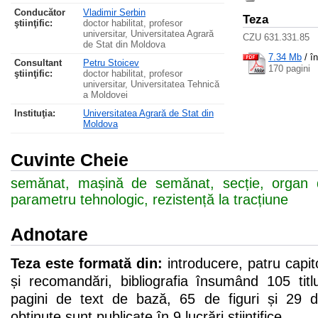
Conducător
Vladimir Serbin
Teza
ştiinţific:
doctor habilitat, profesor
universitar, Universitatea Agrară
CZU 631.331.85
de Stat din Moldova
7.34 Mb
/
î
Consultant
Petru Stoicev
170 pagini
ştiinţific:
doctor habilitat, profesor
universitar, Universitatea Tehnică
a Moldovei
Instituţia:
Universitatea Agrară de Stat din
Moldova
Cuvinte Cheie
semănat, mașină de semănat, secție, organ d
parametru tehnologic, rezistență la tracțiune
Adnotare
Teza este formată din:
introducere, patru capit
și recomandări, bibliografia însumând 105 tit
pagini de text de bază, 65 de figuri și 29 d
obținute sunt publicate în 9 lucrări științifice.