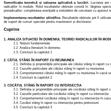
Semnificația teoretică și valoarea aplicativă a lucrării.
Lucrarea are u
radicalilor în module. Rolul rezultatelor obținute constă în: lărgirea spec
preradicalilor; completarea esențială a metodelor de cercetare cu ajutorul noi
Implementarea rezultatelor științifice.
Rezultatele obținute pot fi utilizate
de suport de cursuri speciale pentru masteranzi și doctoranzi.
Cuprins
1. ANALIZA SITUAȚIEI ÎN DOMENIUL TEORIEI RADICALILOR ÎN MOD
1.1. Noțiuni fundamentale
1.2. Analiza literaturii în domeniu
1.3. Concluzii la capitolul 1
2. CÂTUL STÂNG ÎN RAPORT CU REUNIUNEA
2.1. Definiția și proprietățile principale ale câtului stâng în raport cu
2.2. Cazurile particulare ale câtului stâng în raport cu reuniunea
2.3. Comportamentul câtului stâng în raport cu reuniunea în cazul uno
2.4. Concluzii la capitolul 2
3. COCÂTUL STÂNG ÎN RAPORT CU INTERSECȚIA
3.1. Definiția și proprietățile principale ale cocâtului stâng în raport 
3.2. Cazurile particulare ale cocâtului stâng în raport cu intersecția
3.3. Comportamentul cocâtului stâng în raport cu intersecția în cazul 
3.4. Cocâtul stâng în raport cu intersecția pentru pretorsiuni
3.5. Concluzii la capitolul 3