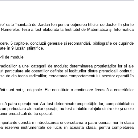
le” este înaintată de Jardan Ion pentru obținerea titlului de doctor în științe
Numerelor. Teza a fost elaborată la Institutul de Matematică și Informatică
ere, 5 capitole, concluzii generale și recomandări, bibliografie ce cuprinde
e în 9 lucrări științifice.
orii de module.
radicalilor a unei categorii de module; determinarea proprietăților lor și ale
 particulare ale operațiilor definite și legăturilor dintre preradicalii obținuți;
unoscute din teoria radicalilor; cercetarea comportamentului acestor operații în
ării sunt noi și originale. Ele constituie o continuare firească a cercetărilor
că patru operații noi. Au fost determinate proprietățile lor; compatibilitatea
ri particulare ale noilor operații; au fost stabilite relațiile dintre ele și unele
unor preradicali de tip special.
 importante constă în introducerea și cercetarea a patru operații noi în clasa
ea rezervei instrumentale de lucru în această clasă, pentru completarea