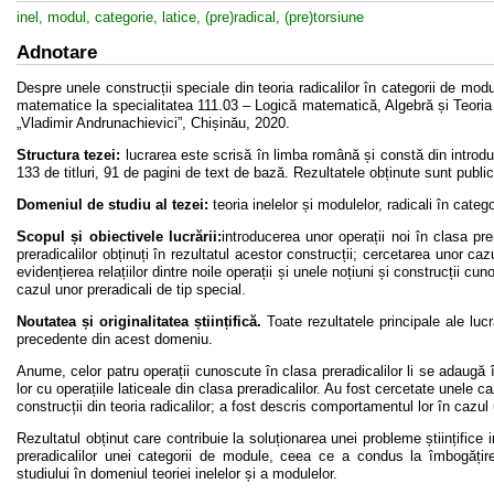
inel, modul, categorie, latice, (pre)radical, (pre)torsiune
Adnotare
Despre unele construcții speciale din teoria radicalilor în categorii de modu
matematice la specialitatea 111.03 – Logică matematică, Algebră și Teoria 
„Vladimir Andrunachievici”, Chișinău, 2020.
Structura tezei:
lucrarea este scrisă în limba română și constă din introduc
133 de titluri, 91 de pagini de text de bază. Rezultatele obținute sunt publicat
Domeniul de studiu al tezei:
teoria inelelor și modulelor, radicali în categ
Scopul și obiectivele lucrării:
introducerea unor operații noi în clasa pre
preradicalilor obținuți în rezultatul acestor construcții; cercetarea unor cazuri
evidențierea relațiilor dintre noile operații și unele noțiuni și construcții c
cazul unor preradicali de tip special.
Noutatea și originalitatea științifică.
Toate rezultatele principale ale lucr
precedente din acest domeniu.
Anume, celor patru operații cunoscute în clasa preradicalilor li se adaugă în
lor cu operațiile laticeale din clasa preradicalilor. Au fost cercetate unele cazu
construcții din teoria radicalilor; a fost descris comportamentul lor în cazul 
Rezultatul obținut care contribuie la soluționarea unei probleme științifice
preradicalilor unei categorii de module, ceea ce a condus la îmbogățir
studiului în domeniul teoriei inelelor și a modulelor.