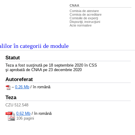
CNAA
Comisia de atestare
Comisia de acreditare
Comisiile de experţi
Dispoziţii, instrucţiuni
Acte normative
alilor în categorii de module
Statut
Teza a fost susţinută pe 18 septembrie 2020 în CSS
şi aprobată de CNAA pe 23 decembrie 2020
Autoreferat
–
0.26 Mb
/ în română
Teza
CZU 512.548
0.62 Mb
/
în română
106 pagini