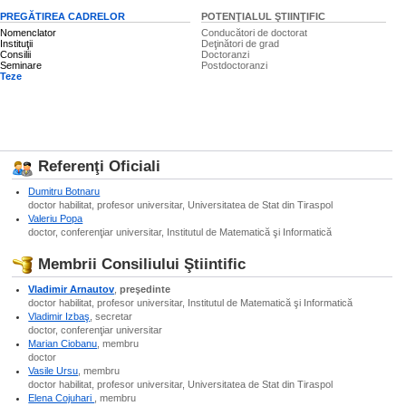
PREGĂTIREA CADRELOR
POTENŢIALUL ŞTIINŢIFIC
Nomenclator
Conducători de doctorat
Instituţii
Deţinători de grad
Consilii
Doctoranzi
Seminare
Postdoctoranzi
Teze
Referenţi Oficiali
Dumitru Botnaru
doctor habilitat, profesor universitar, Universitatea de Stat din Tiraspol
Valeriu Popa
doctor, conferenţiar universitar, Institutul de Matematică şi Informatică
Membrii Consiliului Ştiintific
Vladimir Arnautov
,
preşedinte
doctor habilitat, profesor universitar, Institutul de Matematică şi Informatică
Vladimir Izbaş
, secretar
doctor, conferenţiar universitar
Marian Ciobanu
, membru
doctor
Vasile Ursu
, membru
doctor habilitat, profesor universitar, Universitatea de Stat din Tiraspol
Elena Cojuhari
, membru