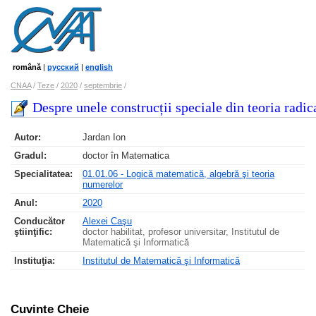
română
|
русский
|
english
CNAA
/
Teze
/
2020
/
septembrie
/
Despre unele construcții speciale din teoria radic
Autor:
Jardan Ion
Gradul:
doctor în Matematica
Specialitatea:
01.01.06 - Logică matematică, algebră şi teoria
numerelor
Anul:
2020
Conducător
Alexei Caşu
ştiinţific:
doctor habilitat, profesor universitar, Institutul de
Matematică şi Informatică
Instituţia:
Institutul de Matematică şi Informatică
Cuvinte Cheie