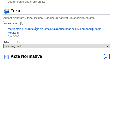
doctor, conferenţiar universitar
Teze
Au fost elaborate
9
teze, inclusiv
1
de doctor habilitat. (la specialitatea dată)
În examinare
[1] :
Morfismele şi proprietăţile sistemelor algebrice neasociative cu condiţii de tip
Moufang
0 -- 0000
Arhiva tezelor:
[...]
Acte Normative