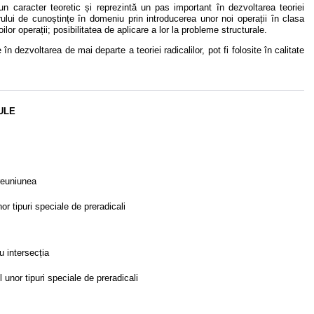
n caracter teoretic și reprezintă un pas important în dezvoltarea teoriei
trului de cunoștințe în domeniu prin introducerea unor noi operații în clasa
lor operații; posibilitatea de aplicare a lor la probleme structurale.
 în dezvoltarea de mai departe a teoriei radicalilor, pot fi folosite în calitate
ULE
 reuniunea
r tipuri speciale de preradicali
cu intersecția
unor tipuri speciale de preradicali