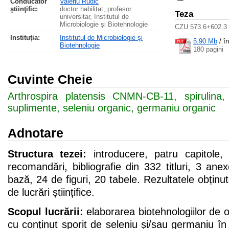
Conducător
Valeriu Rudic
ştiinţific:
doctor habilitat, profesor
Teza
universitar, Institutul de
Microbiologie şi Biotehnologie
CZU 573.6+602.3 
Instituţia:
Institutul de Microbiologie şi
5.90 Mb
/
î
Biotehnologie
180 pagini
Cuvinte Cheie
Arthrospira platensis CNMN-CB-11, spirulina,
suplimente, seleniu organic, germaniu organic
Adnotare
Structura tezei:
introducere, patru capitole, 
recomandări, bibliografie din 332 titluri, 3 ane
bază, 24 de figuri, 20 tabele. Rezultatele obținu
de lucrări științifice.
Scopul lucrării:
elaborarea biotehnologiilor de o
cu conținut sporit de seleniu și/sau germaniu în 