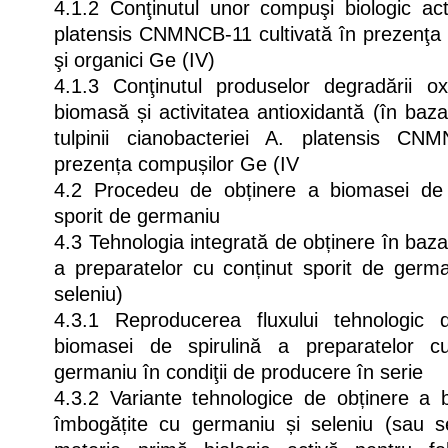
4.1.2 Conţinutul unor compuşi biologic ac
platensis CNMNCB-11 cultivată în prezenţa 
şi organici Ge (IV)
4.1.3 Conţinutul produselor degradării oxi
biomasă și activitatea antioxidantă (în baza
tulpinii cianobacteriei A. platensis CNM
prezența compușilor Ge (IV
4.2 Procedeu de obținere a biomasei de s
sporit de germaniu
4.3 Tehnologia integrată de obținere în baza
a preparatelor cu conținut sporit de germ
seleniu)
4.3.1 Reproducerea fluxului tehnologic
biomasei de spirulină a preparatelor c
germaniu în condiţii de producere în serie
4.3.2 Variante tehnologice de obținere a b
îmbogățite cu germaniu și seleniu (sau s