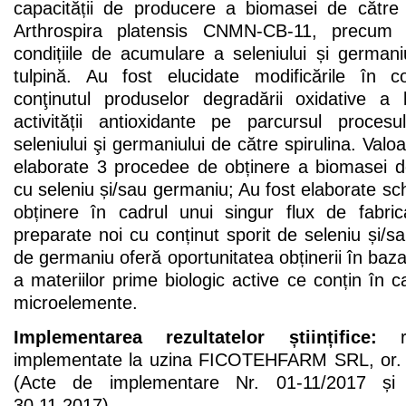
capacității de producere a biomasei de către t
Arthrospira platensis CNMN-CB-11, precum ș
condițiile de acumulare a seleniului și german
tulpină. Au fost elucidate modificările în c
conţinutul produselor degradării oxidative a l
activității antioxidante pe parcursul proce
seleniului şi germaniului de către spirulina. Valoa
elaborate 3 procedee de obținere a biomasei de
cu seleniu și/sau germaniu; Au fost elaborate s
obținere în cadrul unui singur flux de fabri
preparate noi cu conținut sporit de seleniu și/
de germaniu oferă oportunitatea obținerii în baza
a materiilor prime biologic active ce conțin în c
microelemente.
Implementarea rezultatelor științifice:
re
implementate la uzina FICOTEHFARM SRL, or. 
(Acte de implementare Nr. 01-11/2017 și 
30.11.2017).