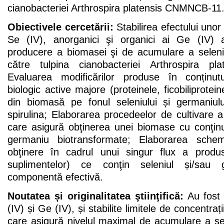
cianobacteriei Arthrospira platensis CNMNCB-11
Obiectivele cercetării:
Stabilirea efectului unor
Se (IV), anorganici şi organici ai Ge (IV) a
producere a biomasei şi de acumulare a seleniu
către tulpina cianobacteriei Arthrospira p
Evaluarea modificărilor produse în conținu
biologic active majore (proteinele, ficobiliproteine
din biomasă pe fonul seleniului și germaniul
spirulina; Elaborarea procedeelor de cultivare a s
care asigură obţinerea unei biomase cu conţinu
germaniu biotransformate; Elaborarea schem
obţinere în cadrul unui singur flux a produs
suplimentelor) ce conţin seleniul și/sau
componentă efectivă.
Noutatea și originalitatea ştiinţifică:
Au fost 
(IV) și Ge (IV), și stabilite limitele de concentrați
care asigură nivelul maximal de acumulare a sele