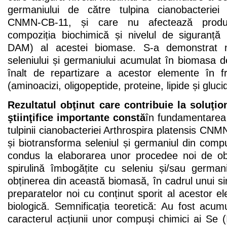
germaniului de către tulpina cianobacteriei 
CNMN-CB-11, și care nu afectează prod
compoziția biochimică și nivelul de siguranță 
DAM) al acestei biomase. S-a demonstrat n
seleniului și germaniului acumulat în biomasa de 
înalt de repartizare a acestor elemente în fra
(aminoacizi, oligopeptide, proteine, lipide și gluci
Rezultatul obţinut care contribuie la soluţi
ştiinţifice importante constă
în fundamentarea şt
tulpinii cianobacteriei Arthrospira platensis C
și biotransforma seleniul și germaniul din comp
condus la elaborarea unor procedee noi de ob
spirulină îmbogățite cu seleniu și/sau germa
obținerea din această biomasă, în cadrul unui sin
preparatelor noi cu conținut sporit al acestor 
biologică. Semnificația teoretică: Au fost acu
caracterul acțiunii unor compuși chimici ai Se 