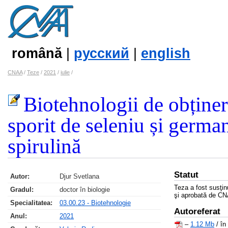
română
|
русский
|
english
CNAA
/
Teze
/
2021
/
iulie
/
Biotehnologii de obținer
sporit de seleniu și germa
spirulină
Statut
Autor:
Djur Svetlana
Teza a fost susţin
Gradul:
doctor în biologie
şi aprobată de CN
Specialitatea:
03.00.23 - Biotehnologie
Autoreferat
Anul:
2021
–
1.12 Mb
/ în