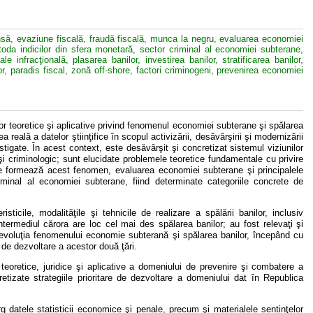
ă, evaziune fiscală, fraudă fiscală, munca la negru, evaluarea economiei
oda indicilor din sfera monetară, sector criminal al economiei subterane,
e infracţională, plasarea banilor, investirea banilor, stratificarea banilor,
or, paradis fiscal, zonă off-shore, factori criminogeni, prevenirea economiei
r teoretice şi aplicative privind fenomenul economiei subterane şi spălarea
ea reală a datelor ştiinţifice în scopul activizării, desăvârşirii şi modernizării
igate. În acest context, este desăvârşit şi concretizat sistemul viziunilor
i criminologic; sunt elucidate problemele teoretice fundamentale cu privire
r ce formează acest fenomen, evaluarea economiei subterane şi principalele
iminal al economiei subterane, fiind determinate categoriile concrete de
sticile, modalităţile şi tehnicile de realizare a spălării banilor, inclusiv
 intermediul cărora are loc cel mai des spălarea banilor; au fost relevaţi şi
şi evoluţia fenomenului economie subterană şi spălarea banilor, începând cu
de dezvoltare a acestor două ţări.
teoretice, juridice şi aplicative a domeniului de prevenire şi combatere a
cretizate strategiile prioritare de dezvoltare a domeniului dat în Republica
 larg datele statisticii economice şi penale, precum şi materialele sentinţelor