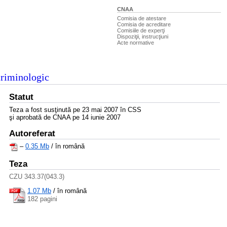
CNAA
Comisia de atestare
Comisia de acreditare
Comisiile de experţi
Dispoziţii, instrucţiuni
Acte normative
criminologic
Statut
Teza a fost susţinută pe 23 mai 2007 în CSS
şi aprobată de CNAA pe 14 iunie 2007
Autoreferat
–
0.35 Mb
/ în română
Teza
CZU 343.37(043.3)
1.07 Mb
/
în română
182 pagini