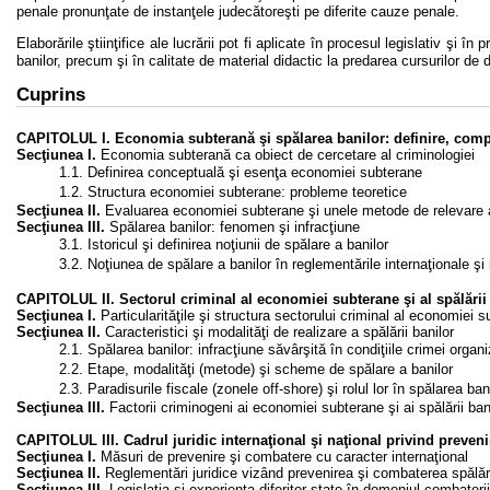
penale pronunţate de instanţele judecătoreşti pe diferite cauze penale.
Elaborările ştiinţifice ale lucrării pot fi aplicate în procesul legislativ şi
banilor, precum şi în calitate de material didactic la predarea cursurilor de
Cuprins
CAPITOLUL I. Economia subterană şi spălarea banilor: definire, comp
Secţiunea I.
Economia subterană ca obiect de cercetare al criminologiei
1.1. Definirea conceptuală şi esenţa economiei subterane
1.2. Structura economiei subterane: probleme teoretice
Secţiunea II.
Evaluarea economiei subterane şi unele metode de relevare 
Secţiunea III.
Spălarea banilor: fenomen şi infracţiune
3.1. Istoricul şi definirea noţiunii de spălare a banilor
3.2. Noţiunea de spălare a banilor în reglementările internaţionale şi
CAPITOLUL II. Sectorul criminal al economiei subterane şi al spălării
Secţiunea I.
Particularităţile şi structura sectorului criminal al economiei 
Secţiunea II.
Caracteristici şi modalităţi de realizare a spălării banilor
2.1. Spălarea banilor: infracţiune săvârşită în condiţiile crimei organ
2.2. Etape, modalităţi (metode) şi scheme de spălare a banilor
2.3. Paradisurile fiscale (zonele off-shore) şi rolul lor în spălarea ban
Secţiunea III.
Factorii criminogeni ai economiei subterane şi ai spălării ban
CAPITOLUL III. Cadrul juridic internaţional şi naţional privind preven
Secţiunea I.
Măsuri de prevenire şi combatere cu caracter internaţional
Secţiunea II.
Reglementări juridice vizând prevenirea şi combaterea spălăr
Secţiunea III.
Legislaţia şi experienţa diferitor state în domeniul combateri