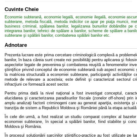
Cuvinte Cheie
Economie subterană, economie legală, economie ilegală, economie ascuns
subterane, metoda fiscală, metoda indicilor ce apar pe piaţa muncii, met
business criminal, spălarea banilor, legalizarea bunurilor dobândite pe cal
integrarea banilor, tehnici de spălare a banilor, scheme de spălare a banil
subterane şi spălării banilor, combaterea spălării banilor etc.
Adnotare
Prezenta lucrare este prima cercetare criminologică complexă a problemelo
banilor, în baza căreia sunt create noi posibilităţi pentru aplicarea şi folosir
aspectelor legate de prevenirea şi combaterea reuşită a fenomenelor invest
ştiinţifice privind conceptul de economie subterană sub aspect economic ş
la matricea structurală a economiei subterane, participanţii activităţilo
metode de relevare a acesteia; este definit şi caracterizat sectorul cr
infracţiuni ce formează acest sector.
Pentru prima dată la nivel naţional a fost investigat conceptul, caracteri
elucidarea şi caracterizarea paradisurilor fiscale (zonelor off-shore) prin
amplu analizaţi factorii criminogeni care au generat apariţia, existenţa 
tranziţia de sistem a Republicii Moldova şi României până la etapa actuală 
În cele din urmă, a fost realizat un studiu comparat complex al bazelor 
economiei subterane, în special a spălării banilor, fiind stabilite şi con
Moldova şi România.
În procesul soluţionării sarcinilor ştiinţifico-practice au fost utilizate pe