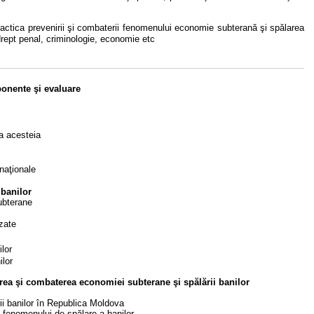
 în practica prevenirii şi combaterii fenomenului economie subterană şi spălarea
 drept penal, criminologie, economie etc
onente şi evaluare
a acesteia
 naţionale
 banilor
subterane
izate
ilor
ilor
irea şi combaterea economiei subterane şi spălării banilor
ii banilor în Republica Moldova
i fenomenului de spălare a banilor