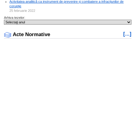
Activitatea analitică ca instrument de prevenire și combatere a infracțiunilor de
corupție
25 februarie 2022
Arhiva tezelor:
[...]
Acte Normative