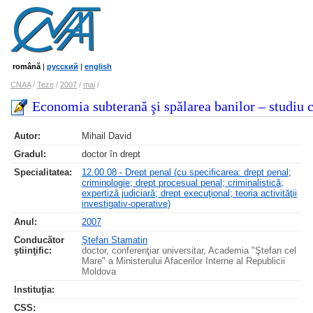
română
|
русский
|
english
CNAA
/
Teze
/
2007
/
mai
/
Economia subterană şi spălarea banilor – studiu 
Autor:
Mihail David
Gradul:
doctor în drept
Specialitatea:
12.00.08 - Drept penal (cu specificarea: drept penal;
criminologie; drept procesual penal; criminalistică;
expertiză judiciară; drept execuţional; teoria activităţii
investigativ-operative)
Anul:
2007
Conducător
Ştefan Stamatin
ştiinţific:
doctor, conferenţiar universitar, Academia "Ştefan cel
Mare" a Ministerului Afacerilor Interne al Republicii
Moldova
Instituţia:
CSS
: