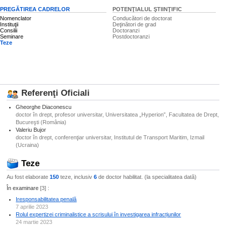
PREGĂTIREA CADRELOR
POTENŢIALUL ŞTIINŢIFIC
Nomenclator
Conducători de doctorat
Instituţii
Deţinători de grad
Consilii
Doctoranzi
Seminare
Postdoctoranzi
Teze
Referenţi Oficiali
Gheorghe Diaconescu
doctor în drept, profesor universitar, Universitatea „Hyperion”, Facultatea de Drept,
Bucureşti (România)
Valeriu Bujor
doctor în drept, conferenţiar universitar, Institutul de Transport Maritim, Izmail
(Ucraina)
Teze
Au fost elaborate
150
teze, inclusiv
6
de doctor habilitat. (la specialitatea dată)
În examinare
[3] :
Iresponsabilitatea penală
7 aprilie 2023
Rolul expertizei criminalistice a scrisului în investigarea infracțiunilor
24 martie 2023