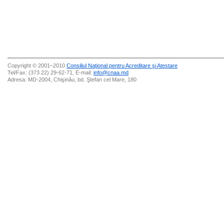
Copyright © 2001–2010
Consiliul Naţional pentru Acreditare şi Atestare
Tel/Fax: (373 22) 29-62-71, E-mail:
info@cnaa.md
Adresa: MD-2004, Chişinău, bd. Ştefan cel Mare, 180