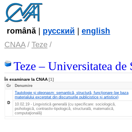
română
|
русский
|
english
CNAA
/
Teze
/
Teze – Universitatea de S
În examinare la CNAA
[1]
Gr
Denumire
Tautologie și pleonasm: semantică, structură, funcționare (pe baza
materialului excerptat din discursurile publicistice și artistice)
D
10.02.19 - Lingvistică generală (cu specificare: sociologică,
psihologică, contrastiv-tipologică, structurală, matematică,
computaţională)