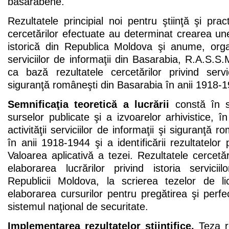
basarabene.
Rezultatele principial noi pentru ştiinţă şi pra
cercetărilor efectuate au determinat crearea unei 
istorică din Republica Moldova şi anume, organ
serviciilor de informaţii din Basarabia, R.A.S.S
ca bază rezultatele cercetărilor privind servi
siguranţă româneşti din Basarabia în anii 1918-1
Semnificaţia teoretică a lucrării
constă în s
surselor publicate şi a izvoarelor arhivistice, în
activităţii serviciilor de informaţii şi siguranţă 
în anii 1918-1944 şi a identificării rezultatelor
Valoarea aplicativă a tezei. Rezultatele cercetării
elaborarea lucrărilor privind istoria servicii
Republicii Moldova, la scrierea tezelor de li
elaborarea cursurilor pentru pregătirea şi perfe
sistemul naţional de securitate.
Implementarea rezultatelor ştiinţifice.
Teza re