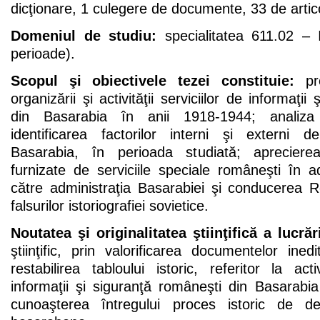
dicţionare, 1 culegere de documente, 33 de artic
Domeniul de studiu:
specialitatea 611.02 – 
perioade).
Scopul şi obiectivele tezei constituie:
pre
organizării şi activităţii serviciilor de informaţi
din Basarabia în anii 1918-1944; analiza i
identificarea factorilor interni şi externi de
Basarabia, în perioada studiată; aprecierea 
furnizate de serviciile speciale româneşti în a
către administraţia Basarabiei şi conducerea
falsurilor istoriografiei sovietice.
Noutatea şi originalitatea ştiinţifică a lucrări
ştiinţific, prin valorificarea documentelor ine
restabilirea tabloului istoric, referitor la ac
informaţii şi siguranţă româneşti din Basarabi
cunoaşterea întregului proces istoric de dez