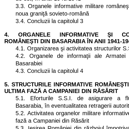
3.3. Organele informative militare româneşti
noua graniţă sovieto-română
3.4. Concluzii la capitolul 3
4. ORGANELE INFORMATIVE ŞI CON
ROMÂNEŞTI DIN BASARABIA ÎN ANII 1941-19
4.1. Organizarea şi activitatea structurilor S
4.2. Organele de informaţii ale Armatei 
Basarabiei
4.3. Concluzii la capitolul 4
5. STRUCTURILE INFORMATIVE ROMÂNEŞTI
ULTIMA FAZĂ A CAMPANIEI DIN RĂSĂRIT
5.1. Eforturile S.S.I. de asigurare a fl
Basarabia, în eventualitatea retragerii autori
5.2. Activitatea organelor militare informati
fază a Campaniei din Răsărit
5.3. Ieşirea României din războiul împotriva