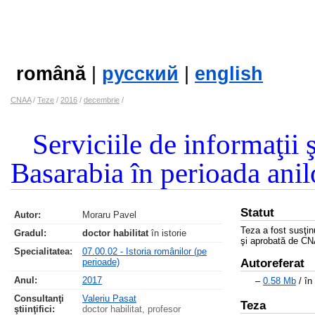
română
|
русский
|
english
CNAA
/
Teze
/
2016
/
decembrie
/
Serviciile de informaţii 
Basarabia în perioada ani
Statut
Autor:
Moraru Pavel
Teza a fost susţi
Gradul:
doctor habilitat
în istorie
şi aprobată de CN
Specialitatea:
07.00.02 - Istoria românilor (pe
perioade)
Autoreferat
Anul:
2017
–
0.58 Mb
/ în
Consultanţi
Valeriu Pasat
Teza
ştiinţifici:
doctor habilitat, profesor