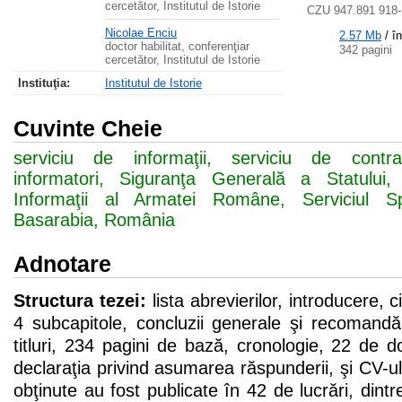
cercetător, Institutul de Istorie
CZU 947.891 918
Nicolae Enciu
2.57 Mb
/
î
doctor habilitat, conferenţiar
342 pagini
cercetător, Institutul de Istorie
Instituţia:
Institutul de Istorie
Cuvinte Cheie
serviciu de informaţii, serviciu de contrai
informatori, Siguranţa Generală a Statului,
Informaţii al Armatei Române, Serviciul Sp
Basarabia, România
Adnotare
Structura tezei:
lista abrevierilor, introducere, c
4 subcapitole, concluzii generale şi recomandăr
titluri, 234 pagini de bază, cronologie, 22 de d
declaraţia privind asumarea răspunderii, şi CV-ul
obţinute au fost publicate în 42 de lucrări, dint