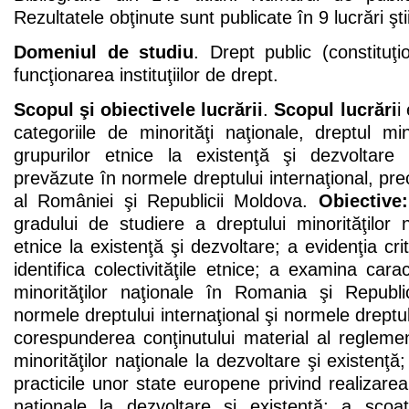
Rezultatele obţinute sunt publicate în 9 lucrări ştii
Domeniul de studiu
. Drept public (constituţi
funcţionarea instituţiilor de drept.
Scopul şi obiectivele lucrării
.
Scopul lucrări
i
categoriile de minorităţi naţionale, dreptul mino
grupurilor etnice la existenţă şi dezvoltare
prevăzute în normele dreptului internaţional, pre
al României şi Republicii Moldova.
Obiective:
gradului de studiere a dreptului minorităţilor n
etnice la existenţă şi dezvoltare; a evidenţia crit
identifica colectivităţile etnice; a examina cara
minorităţilor naţionale în Romania şi Republ
normele dreptului internaţional şi normele dreptulu
corespunderea conţinutului material al reglement
minorităţilor naţionale la dezvoltare şi existenţă;
practicile unor state europene privind realizarea 
naţionale la dezvoltare şi existenţă; a scoa