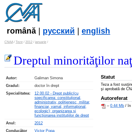
română
|
русский
|
english
CNAA
/
Teze
/
2012
/
ianuarie
/
Dreptul minorităţilor naţ
Statut
Autor:
Galiman Simona
Teza a fost susţi
Gradul:
doctor în drept
şi aprobată de CN
Specialitatea:
12.00.02 - Drept public(cu
specificarea: constituţional,
Autoreferat
administrativ, poliţienesc, militar,
–
0.44 Mb
/ în
financiar, vamal, informaţional,
ecologic); organizarea şi
funcţionarea instituţiilor de drept
Anul:
2012
Conducător
Victor Popa