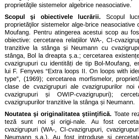
proprietăţile sistemelor algebrice neasociative.
Scopul şi obiectivele lucrării.
Scopul lucră
proprietăţilor sistemelor alge-brice neasociative c
Moufang. Pentru atingerea acestui scop au fost
obiective: cercetarea relațiilor WA-, CI-cvazigrup
tranzitive la stânga și Neumann cu cvazigrup
stânga, Bol la dreapta ș.a.; cercetarea existenței 
cvazigrupuri cu identități de tip Bol-Moufang, 
lui F. Fenyves “Extra loops II. On loops with ide
type”, (1969); cercetarea morfismelor, proprietăți
clase de cvazigrupuri ale cvazigrupurilor noi d
cvazigrupuri și OWIP-cvazigrupuri); cerceta
cvazigrupurilor tranzitive la stânga și Neumann.
Noutatea şi originalitatea ştiinţifică.
Toate rez
teză sunt noi şi origi-nale. Au fost cercet
cvazigrupuri (WA-, CI-cvazigrupuri, cvazigrupuri
Neumann ș.a.). Au fost introduse şi cerceta