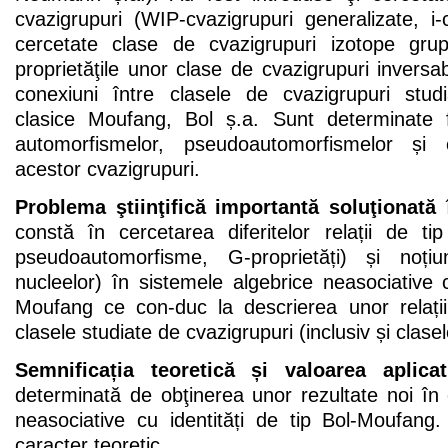
cvazigrupuri (WIP-cvazigrupuri generalizate, i-
cercetate clase de cvazigrupuri izotope grup
proprietăţile unor clase de cvazigrupuri inversab
conexiuni între clasele de cvazigrupuri studi
clasice Moufang, Bol ș.a. Sunt determinate 
automorfismelor, pseudoautomorfismelor și c
acestor cvazigrupuri.
Problema ştiinţifică importantă soluţionată
î
constă în cercetarea diferitelor relații de ti
pseudoautomorfisme, G-proprietăți) și noțiunil
nucleelor) în sistemele algebrice neasociative c
Moufang ce con-duc la descrierea unor relații
clasele studiate de cvazigrupuri (inclusiv și clase
Semnificația teoretică și valoarea aplicat
determinată de obţinerea unor rezultate noi în
neasociative cu identități de tip Bol-Moufang
caracter teoretic.