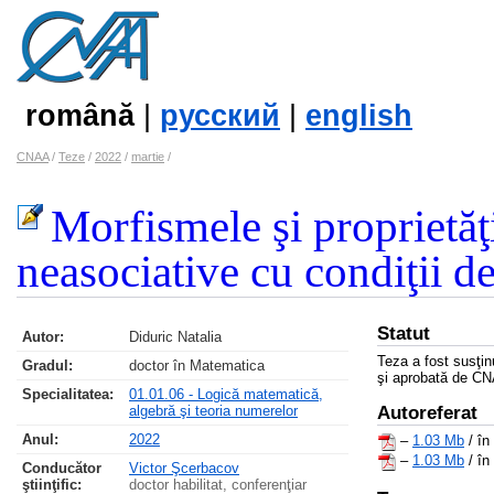
română
|
русский
|
english
CNAA
/
Teze
/
2022
/
martie
/
Morfismele şi proprietăţ
neasociative cu condiţii 
Statut
Autor:
Diduric Natalia
Teza a fost susţi
Gradul:
doctor în Matematica
şi aprobată de CN
Specialitatea:
01.01.06 - Logică matematică,
algebră şi teoria numerelor
Autoreferat
Anul:
2022
–
1.03 Mb
/ în
–
1.03 Mb
/ în
Conducător
Victor Şcerbacov
ştiinţific:
doctor habilitat, conferenţiar