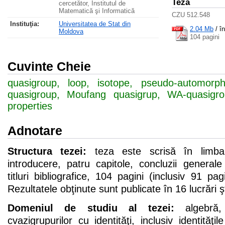
Teza
cercetător, Institutul de
Matematică şi Informatică
CZU 512.548
Instituţia:
Universitatea de Stat din
2.04 Mb
/
î
Moldova
104 pagini
Cuvinte Cheie
quasigroup, loop, isotope, pseudo-automorphi
quasigroup, Moufang quasigrup, WA-quasigro
properties
Adnotare
Structura tezei:
teza este scrisă în limba
introducere, patru capitole, concluzii general
titluri bibliografice, 104 pagini (inclusiv 91 pa
Rezultatele obţinute sunt publicate în 16 lucrări şti
Domeniul de studiu al tezei:
algebră, 
cvazigrupurilor cu identităţi, inclusiv identităţ