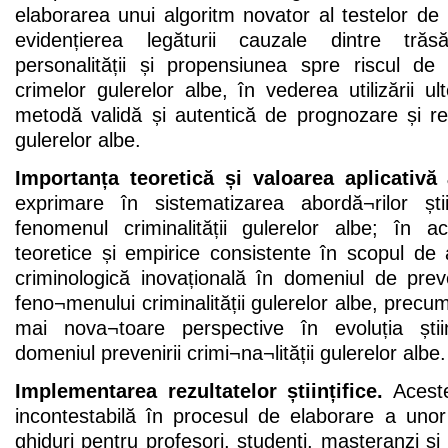
elaborarea unui algoritm novator al testelor de
evidențierea legăturii cauzale dintre trăsă
personalității și propensiunea spre riscul de
crimelor gulerelor albe, în vederea utilizării ul
metodă validă și autentică de prognozare și red
gulerelor albe.
Importanța teoretică și valoarea aplicativă 
exprimare în sistematizarea abordă¬rilor știin
fenomenul criminalității gulerelor albe; în 
teoretice și empirice consistente în scopul de
criminologică inovațională în domeniul de pre
feno¬menului criminalității gulerelor albe, precum
mai nova¬toare perspective în evoluția știin
domeniul prevenirii crimi¬na¬lității gulerelor albe.
Implementarea rezultatelor științifice.
Aceste
incontestabilă în procesul de elaborare a unor pu
ghiduri pentru profesori, studenți, masteranzi și 