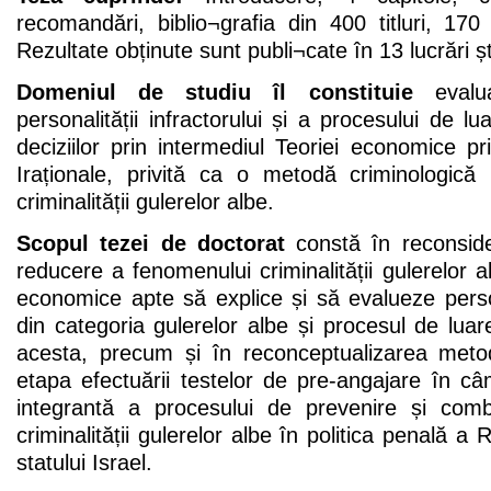
recomandări, biblio¬grafia din 400 titluri, 17
Rezultate obținute sunt publi¬cate în 13 lucrări ști
Domeniul de studiu îl constituie
evalua
personalității infractorului și a procesului de l
deciziilor prin intermediul Teoriei economice priv
Iraționale, privită ca o metodă criminologic
criminalității gulerelor albe.
Scopul tezei de doctorat
constă în reconside
reducere a fenomenului criminalității gulerelor a
economice apte să explice și să evalueze person
din categoria gulerelor albe și procesul de luare
acesta, precum și în reconceptualizarea meto
etapa efectuării testelor de pre-angajare în c
integrantă a procesului de prevenire și com
criminalității gulerelor albe în politica penală a 
statului Israel.