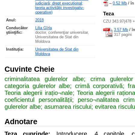
judiciară; drept execuţional;
–
0.52 Mb
/ în
teoria activităţii investigativ-
operative)
Teza
Anul:
2018
CZU 343.97(478 +
Conducător
Lilia Gîrla
3.57 Mb
/
î
ştiinţific:
doctor, conferenţiar universitar,
317 pagini
Universitatea de Stat din
Moldova
Instituţia:
Universitatea de Stat din
Moldova
Cuvinte Cheie
criminalitatea gulerelor albe; crima gulerelor
categoria gulerelor albe; crimă corporativă; frau
Teoria alegerii irațio¬nale; Teoria alegerii rațion
coeficientul personalității; perso¬nalitatea crim
gulerelor albe; asumarea riscului; evitarea risculu
Adnotare
Teza cuprinde:
Introducere, 4 capitole, co