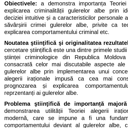
Obiectivele:
a demonstra importanța Teoriei a
explicarea criminalității gulerelor albe prin id
deciziei intuitive și a caracteristicilor personale 
săvârșirii crimei gulerelor albe, privite ca t
explicarea comportamentului criminal etc.
Noutatea ştiinţifică şi originalitatea rezultat
cercetare științifică este una dintre primele studi
științei criminologice din Republica Moldova
consacrată celor mai discutabile aspecte ale re
gulerelor albe prin implementarea unui conce
alegerii iraționale impusă ca cea mai cons
prognozarea și explicarea comportamentul
reprzentanți ai gulerelor albe.
Problema ştiinţifică de importanță majoră
demonstrarea utilității Teoriei alegerii irați
modernă, care se impune a fi una fundame
comportamentului deviant al gulerelor albe,