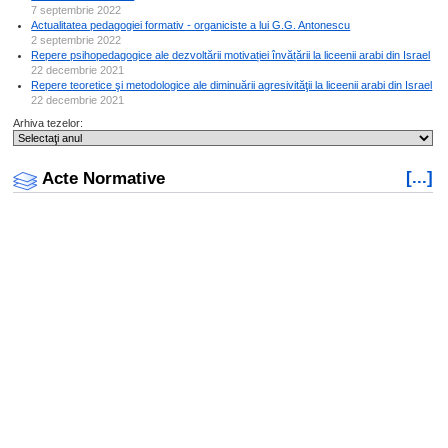
7 septembrie 2022
Actualitatea pedagogiei formativ - organiciste a lui G.G. Antonescu
2 septembrie 2022
Repere psihopedagogice ale dezvoltării motivației învățării la liceenii arabi din Israel
22 decembrie 2021
Repere teoretice şi metodologice ale diminuării agresivităţii la liceenii arabi din Israel
22 decembrie 2021
Arhiva tezelor:
[...]
Acte Normative