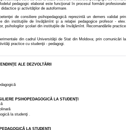
elul pedagogic elaborat este funcţional în procesul formării profesionale
r didactice şi activităţilor de autoformare.
enţei de consiliere psihopedagogică reprezintă un demers validat prin
tive din instituţiile de învăţămînt şi a relaţiei pedagogice profesor - elev.
or, psihologilor şcolari din instituţiile de învăţămînt. Recomandările practice
erimentale din cadrul Universităţii de Stat din Moldova; prin comunicări la
ctivităţi practice cu studenţii - pedagogi.
TENDINŢE ALE DEZVOLTĂRII
pedagogică
NSILIERE PSIHOPEDAGOGICĂ LA STUDENŢI
că
plinară
gică la studenţi .
OPEDAGOGICĂ LA STUDENŢI