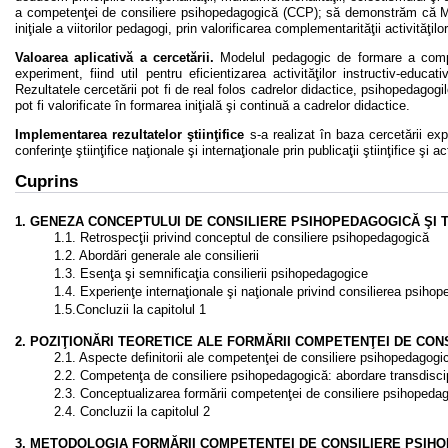
a competenţei de consiliere psihopedagogică (CCP); să demonstrăm că Mod
iniţiale a viitorilor pedagogi, prin valorificarea complementarităţii activităţilo
Valoarea aplicativă a cercetării.
Modelul pedagogic de formare a compet
experiment, fiind util pentru eficientizarea activităţilor instructiv-educa
Rezultatele cercetării pot fi de real folos cadrelor didactice, psihopedagogil
pot fi valorificate în formarea iniţială şi continuă a cadrelor didactice.
Implementarea rezultatelor ştiinţifice
s-a realizat în baza cercetării exp
conferinţe ştiinţifice naţionale şi internaţionale prin publicaţii ştiinţifice şi a
Cuprins
1. GENEZA CONCEPTULUI DE CONSILIERE PSIHOPEDAGOGICĂ ŞI 
1.1. Retrospecţii privind conceptul de consiliere psihopedagogică
1.2. Abordări generale ale consilierii
1.3. Esenţa şi semnificaţia consilierii psihopedagogice
1.4. Experienţe internaţionale şi naţionale privind consilierea psiho
1.5.Concluzii la capitolul 1
2. POZIŢIONĂRI TEORETICE ALE FORMĂRII COMPETENŢEI DE CO
2.1. Aspecte definitorii ale competenţei de consiliere psihopedagogi
2.2. Competenţa de consiliere psihopedagogică: abordare transdisci
2.3. Conceptualizarea formării competenţei de consiliere psihopedago
2.4. Concluzii la capitolul 2
3. METODOLOGIA FORMĂRII COMPETENŢEI DE CONSILIERE PSIH