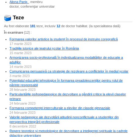
Aliona Paniş
, membru
doctor, conferenţiar universitar
Teze
Au fost elaborate
181
teze, inclusiv
12
de doctor habilitat. (la specialitatea dată)
În examinare
[12] :
Formarea valorilor artistice la studenți în procesul de instruire coregrafică
17 martie 2023
Tradițiile istorice ale teatrului școlar în România
15 martie 2023
Armonizarea socio-profesională în individualizarea modalităților de educație a
adulților
14 martie 2023
Comunicarea persuasivă ca strategie de rezolvare a conflictelor ȋn mediul școlar
3 martie 2023
Potențialul educației tehnologice în formarea preadolescenților pentru rolul de
părinte responsabil
28 februarie 2023
Particularitățile psihopedagogice de dezvoltare a gândirii critice la elevii claselor
primare
24 februarie 2023
Formarea competenței interculturale a elevilor din clasele gimnaziale
24 februarie 2023
Valorile pedagogice ale dezvoltării atitudinii nonconflictuale a studenților din
perspectiva integrării profesionale
8 decembrie 2022
Repere teoretice şi metodologice de dezvoltare a inteligenţei spirituale la cadrele
didactice universitare