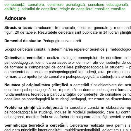
competenţă, consiliere, consiliere psihologică, consiliere educaţional
abilităţi şi atitudini de consiliere, relaţie de consiliere, consilier, consiliat
Adnotare
Structura tezei:
introducere, trei capitole, concluzii generale şi recomand
figuri, 20 de tabele. Rezultatele cercetării sînt publicate în 14 lucrări ştiinţif
Domeniul de studiu:
Pedagogie universitară
Scopul cercetării constă în determinarea reperelor teoretice şi metodologic
Obiectivele cercetării:
analiza evoluţiei conceptului de consiliere psi
psihopedagogice; identificarea aspectelor definitorii ale competenţei de cons
de formare a competenţei de consiliere psihopedagogică la studenţii -
competenţei de consiliere psihopedagogică la studenţi, axat pe dimensiune
formare a competenţei de consiliere psihopedagogică la studenţi; sistematiza
Noutatea şi originalitatea ştiinţifică
a cercetării sînt obiectivate de: act
consiliere psihopedagogică, ce reprezintă un demers educaţional-formativ de
fundamentarea teoretică a particularităţilor competenţei de consiliere p
consiliere psihopedagogică la studenţii-pedagogi, structurat pe dimensiune
Problema ştiinţifică soluţionată
în cercetare constă în elaborarea rep
psihopedagogică la studenţi, incluse în Modelul pedagogic, care au contribui
educaţional, manifestîndu-se ca factor de asigurare a calităţii serviciilor edu
Semnificaţia teoretică a cercetării.
Cercetarea realizată ne-a permis s
deducem principiile intenţionalităţii, multidimensionalităţii, eclectismului şi