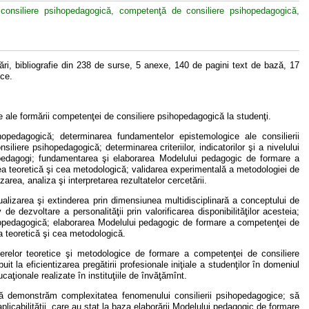
ă, consiliere psihopedagogică, competenţă de consiliere psihopedagogică,
ări, bibliografie din 238 de surse, 5 anexe, 140 de pagini text de bază, 17
ice.
e ale formării competenţei de consiliere psihopedagogică la studenţi.
hopedagogică; determinarea fundamentelor epistemologice ale consilierii
iliere psihopedagogică; determinarea criteriilor, indicatorilor şi a nivelului
 pedagogi; fundamentarea şi elaborarea Modelului pedagogic de formare a
a teoretică şi cea metodologică; validarea experimentală a metodologiei de
rea, analiza şi interpretarea rezultatelor cercetării.
ualizarea şi extinderea prin dimensiunea multidisciplinară a conceptului de
 dezvoltare a personalităţii prin valorificarea disponibilităţilor acesteia;
sihopedagogică; elaborarea Modelului pedagogic de formare a competenţei de
a teoretică şi cea metodologică.
erelor teoretice şi metodologice de formare a competenţei de consiliere
t la eficientizarea pregătirii profesionale iniţiale a studenţilor în domeniul
caţionale realizate în instituţiile de învăţămînt.
ă demonstrăm complexitatea fenomenului consilierii psihopedagogice; să
 aplicabilităţii, care au stat la baza elaborării Modelului pedagogic de formare