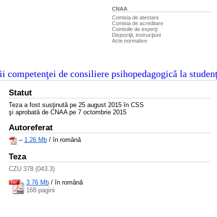
CNAA
Comisia de atestare
Comisia de acreditare
Comisiile de experţi
Dispoziţii, instrucţiuni
Acte normative
i competenţei de consiliere psihopedagogică la studenţ
Statut
Teza a fost susţinută pe 25 august 2015 în CSS
şi aprobată de CNAA pe 7 octombrie 2015
Autoreferat
–
1.26 Mb
/ în română
Teza
CZU 378 (043.3)
3.76 Mb
/
în română
168 pagini