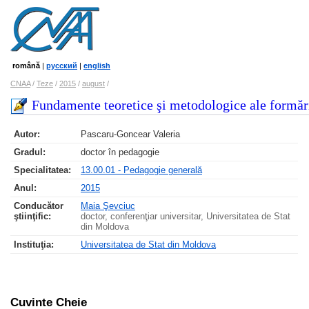
română
|
русский
|
english
CNAA
/
Teze
/
2015
/
august
/
Fundamente teoretice şi metodologice ale formări
Autor:
Pascaru-Goncear Valeria
Gradul:
doctor în pedagogie
Specialitatea:
13.00.01 - Pedagogie generală
Anul:
2015
Conducător
Maia Şevciuc
ştiinţific:
doctor, conferenţiar universitar, Universitatea de Stat
din Moldova
Instituţia:
Universitatea de Stat din Moldova
Cuvinte Cheie