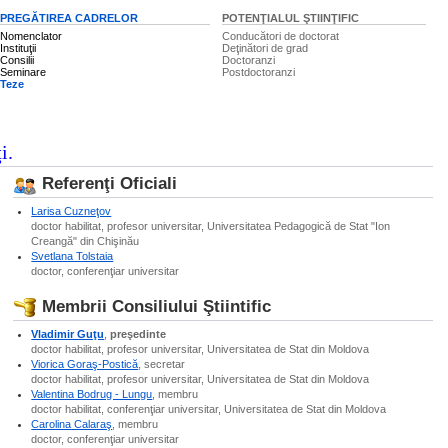
PREGĂTIREA CADRELOR
POTENŢIALUL ŞTIINŢIFIC
Nomenclator
Conducători de doctorat
Instituţii
Deţinători de grad
Consilii
Doctoranzi
Seminare
Postdoctoranzi
Teze
i.
Referenţi Oficiali
Larisa Cuzneţov
doctor habilitat, profesor universitar, Universitatea Pedagogică de Stat "Ion
Creangă" din Chişinău
Svetlana Tolstaia
doctor, conferenţiar universitar
Membrii Consiliului Ştiintific
Vladimir Guţu
,
preşedinte
doctor habilitat, profesor universitar, Universitatea de Stat din Moldova
Viorica Goraş-Postică
, secretar
doctor habilitat, profesor universitar, Universitatea de Stat din Moldova
Valentina Bodrug - Lungu
, membru
doctor habilitat, conferenţiar universitar, Universitatea de Stat din Moldova
Carolina Calaraş
, membru
doctor, conferenţiar universitar