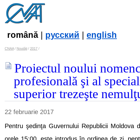
română
|
русский
|
english
CNAA
/
Noutăţi
/
2017
/
Proiectul noului nomenc
profesională şi al specia
superior trezeşte nemulţ
22 februarie 2017
Pentru şedinţa Guvernului Republicii Moldova d
orele 15:00, este introdus în ordinea de zi, pent